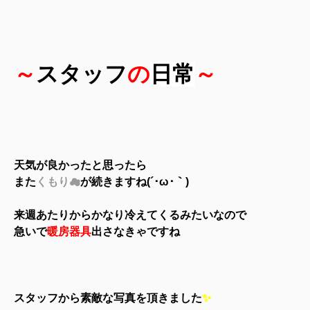
～
スタッフ
の
日常
～
天気が良かったと思ったら
また
くもり
☁
が続きますね(´･ω･｀)
来週あたりからかなり冷えてくるみたいなので
急いで
暖房器具
出さなきゃですね
スタッフから素敵な写真を頂きました
✨