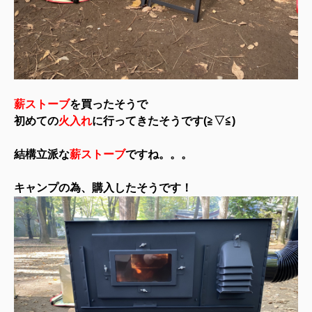
薪ストーブ
を買ったそうで
初めての
火
入
れ
に行ってきたそうです(≧▽≦)
結構立派な
薪ストーブ
ですね。。。
キャンプの為、購入したそうです！