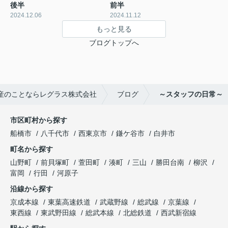
後半
前半
2024.12.06
2024.11.12
もっと見る
ブログトップへ
産のことならレグラス株式会社
ブログ
～スタッフの日常～
市区町村から探す
船橋市
八千代市
西東京市
鎌ケ谷市
白井市
町名から探す
山野町
前貝塚町
萱田町
湊町
三山
勝田台南
柳沢
富岡
行田
河原子
沿線から探す
京成本線
東葉高速鉄道
武蔵野線
総武線
京葉線
東西線
東武野田線
総武本線
北総鉄道
西武新宿線