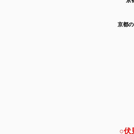
京
京都の
○