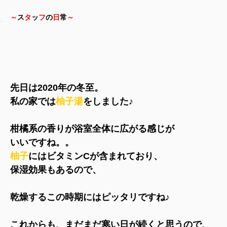
～
ス
タ
ッ
フ
の
日
常
～
先日は2020年の冬至。
私の家では
柚子湯
をしました♪
柑橘系の香りが浴室全体に広がる感じが
いいですね。。
柚子
にはビタミンCが含まれており、
保湿効果もあるので、
乾燥するこの時期にはピッタリですね♪
これからも、まだまだ寒い日が続くと思うので、