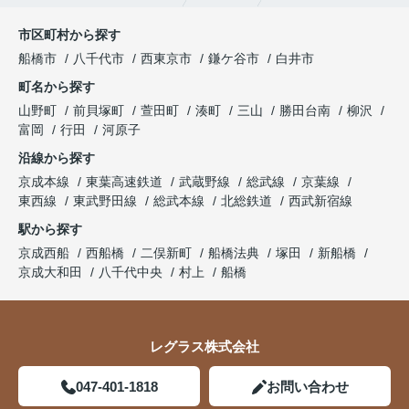
市区町村から探す
船橋市
八千代市
西東京市
鎌ケ谷市
白井市
町名から探す
山野町
前貝塚町
萱田町
湊町
三山
勝田台南
柳沢
富岡
行田
河原子
沿線から探す
京成本線
東葉高速鉄道
武蔵野線
総武線
京葉線
東西線
東武野田線
総武本線
北総鉄道
西武新宿線
駅から探す
京成西船
西船橋
二俣新町
船橋法典
塚田
新船橋
京成大和田
八千代中央
村上
船橋
レグラス株式会社
047-401-1818
お問い合わせ