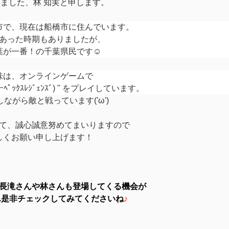
しました、林 知実と申します。
市で、現在は船橋市に住んでいます。
あった時期もありましたが、
葉が一番！の千葉県民です☺
味は、オンラインゲームで
 (ｴｰﾍﾟｯｸｽﾚｼﾞｪﾝｽﾞ) " をプレイしています。
ながら敵と戦っています('ω')
て、誠心誠意努めてまいりますので
しくお願い申し上げます！
長滝さんや林さんも登場してくる機会が
ん是非チェックしてみてくださいね
♪