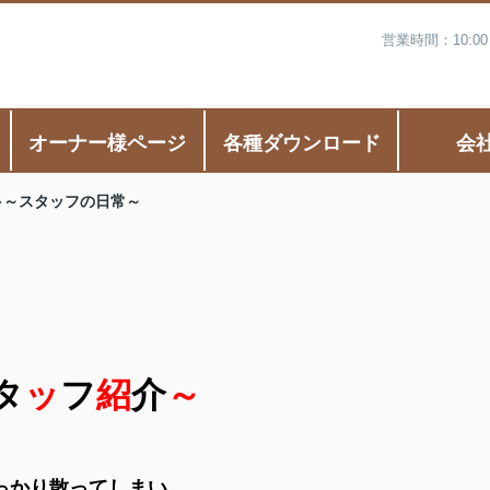
営業時間：10:0
オーナー様ページ
各種ダウンロード
会
～スタッフの日常～
タ
ッ
フ
紹
介
～
っかり散ってしまい、