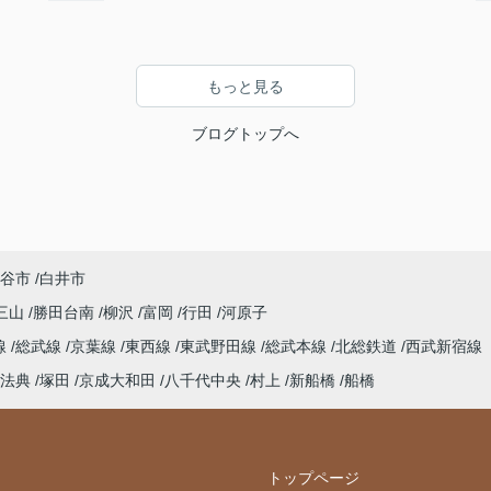
もっと見る
ブログトップへ
谷市
白井市
三山
勝田台南
柳沢
富岡
行田
河原子
線
総武線
京葉線
東西線
東武野田線
総武本線
北総鉄道
西武新宿線
法典
塚田
京成大和田
八千代中央
村上
新船橋
船橋
トップページ