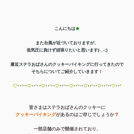
こんにちは
★
また台風が近づいておりますが、
低気圧に負けず頑張りたいと思います(-_-;)
最近ステラおばさんのクッキーバイキングに行ってきたので
そちらについてご紹介していきます
！
♡
･･
*
･･
♡
･･
*
･･
♡
･･
*
･･
♡
･･
*
･･
♡
･･
*
･･
♡
･･
*
･･
♡
･･
*
･･
♡
･･
*
皆さまはステラおばさんのクッキーに
クッキーバイキング
があるのはご存じでしょうか
？
一部店舗のみで開催されており、