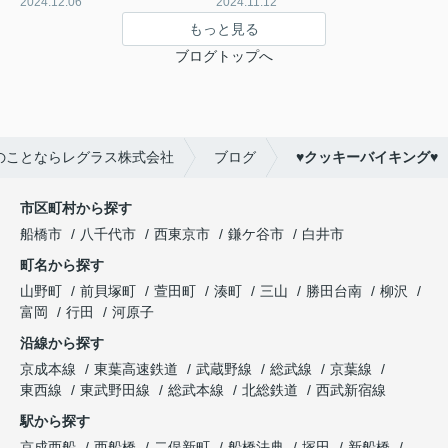
2024.12.06
2024.11.12
もっと見る
ブログトップへ
のことならレグラス株式会社
ブログ
♥クッキーバイキング♥
市区町村から探す
船橋市
八千代市
西東京市
鎌ケ谷市
白井市
町名から探す
山野町
前貝塚町
萱田町
湊町
三山
勝田台南
柳沢
富岡
行田
河原子
沿線から探す
京成本線
東葉高速鉄道
武蔵野線
総武線
京葉線
東西線
東武野田線
総武本線
北総鉄道
西武新宿線
駅から探す
京成西船
西船橋
二俣新町
船橋法典
塚田
新船橋