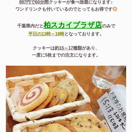
897円で60分間
クッキーが食べ放題になります♪
ワンドリンクも付いているのでとってもお得です
◎
柏スカイプラザ店
千葉県内だと
のみで
平日の13時～18時
となっております。
クッキーは
約15～17種類
があり、
一度に5枚までの注文になります。