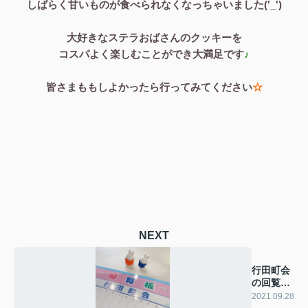
しばらく甘いものが食べられなくなっちゃいました('_')
大好きなステラおばさんのクッキーを
コスパよく楽しむことができ大満足です
♪
皆さまももしよかったら行ってみてください
☆
NEXT
行田町会
の回覧板
に…
2021.09.28