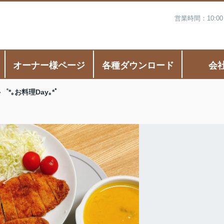
営業時間：10:0
オーナー様ページ
各種ダウンロード
会
゜*｡お料理Day｡*゜