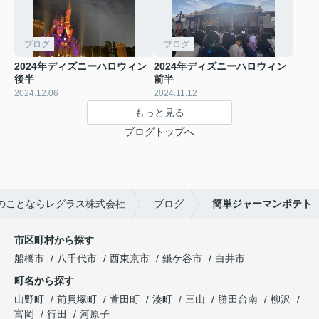
ブログ
ブログ
2024年ディズニーハロウィン
2024年ディズニーハロウィン
後半
前半
2024.12.06
2024.11.12
もっと見る
ブログトップへ
のことならレグラス株式会社
ブログ
簡単ジャーマンポテト
市区町村から探す
船橋市
八千代市
西東京市
鎌ケ谷市
白井市
町名から探す
山野町
前貝塚町
萱田町
湊町
三山
勝田台南
柳沢
富岡
行田
河原子