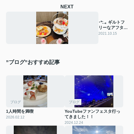
NEXT
･*:.｡ ギルトフ
リーなアフタヌ
ーンティー
2021.10.15
｡.:*･ﾟ
”ブログ”おすすめ記事
ブログ
ブログ
1人時間を満喫
YouTubeファンフェスタ行っ
てきました！！
2026.02.12
2024.12.24