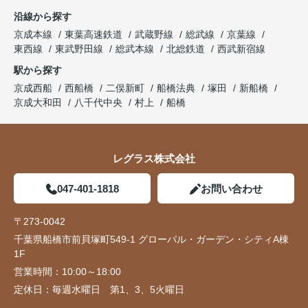
沿線から探す
京成本線
東葉高速鉄道
武蔵野線
総武線
京葉線
東西線
東武野田線
総武本線
北総鉄道
西武新宿線
駅から探す
京成西船
西船橋
二俣新町
船橋法典
塚田
新船橋
京成大和田
八千代中央
村上
船橋
レグラス株式会社
047-401-1818
お問い合わせ
〒273-0042
千葉県船橋市前貝塚町549-1 グローバル・ガーデン・シティA棟
1F
営業時間：
10:00～18:00
定休日：
毎週水曜日 第1、3、5火曜日