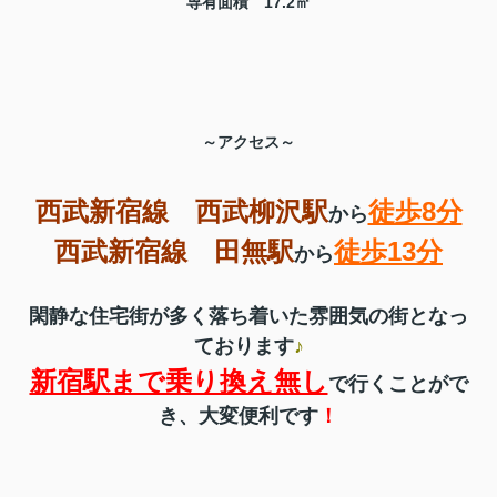
専有面積 17.2㎡
～アクセス～
西武新宿線 西武柳沢駅
徒歩8分
から
西武新宿線 田無駅
徒歩13分
から
閑静な住宅街が多く落ち着いた雰囲気の街となっ
ております
♪
新宿駅まで乗り換え無し
で行くことがで
き、
大変便利です
！