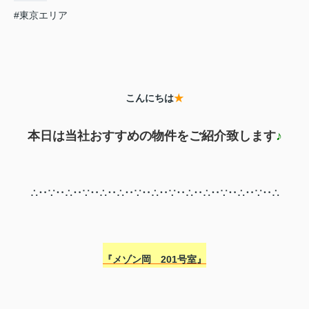
#東京エリア
こんにちは
★
本日は当社おすすめの物件をご紹介致します
♪
∴‥∵‥∴‥∵‥∴‥∴‥∵‥∴‥∵‥∴‥∴‥∵‥∴‥∵‥∴
『メゾン岡 201号室』