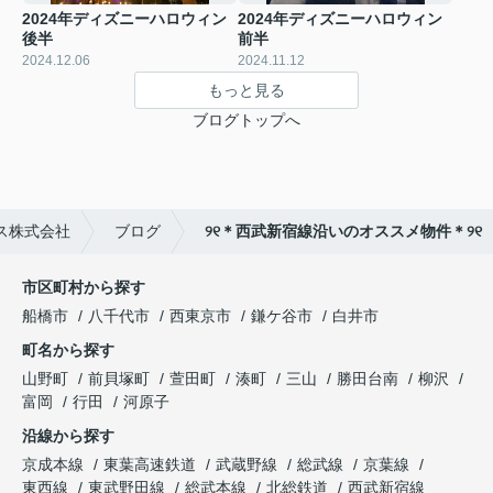
2024年ディズニーハロウィン
2024年ディズニーハロウィン
後半
前半
2024.12.06
2024.11.12
もっと見る
ブログトップへ
ス株式会社
ブログ
୨୧＊西武新宿線沿いのオススメ物件＊୨୧
市区町村から探す
船橋市
八千代市
西東京市
鎌ケ谷市
白井市
町名から探す
山野町
前貝塚町
萱田町
湊町
三山
勝田台南
柳沢
富岡
行田
河原子
沿線から探す
京成本線
東葉高速鉄道
武蔵野線
総武線
京葉線
東西線
東武野田線
総武本線
北総鉄道
西武新宿線