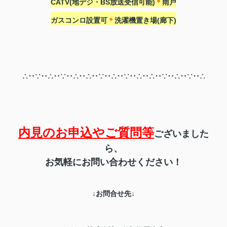
CATV(地デジ・BS放送受信可能)
＊
雨戸
ガスコンロ設置可
＊
洗濯機置き場(廊下)
∴‥∵‥∴‥∵‥∴‥∴‥∵‥∴‥∵‥∴‥∴‥∵‥∴‥∵‥∴
内見のお申込やご質問等
ございました
ら、
お気軽にお問い合わせください！
↓お問合せ先↓