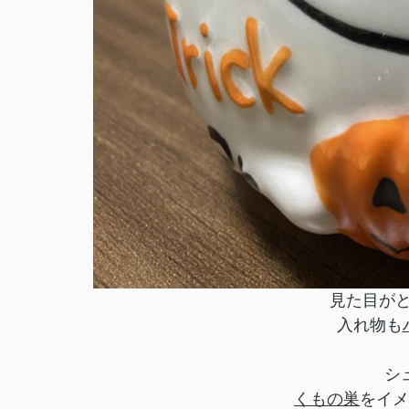
見た目がと
入れ物も
シ
くもの巣
をイメ