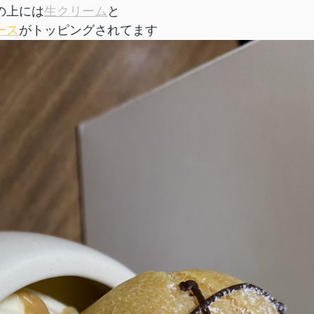
の上には
生クリーム
と
ース
がトッピングされてます