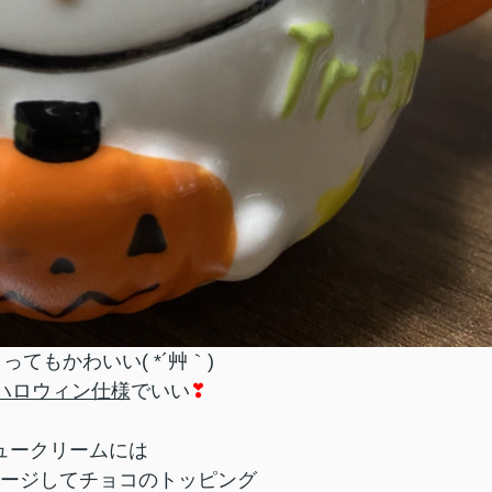
ってもかわいい( *´艸｀)
ハロウィン仕様
でいい
❣
ュークリームには
ージしてチョコのトッピング