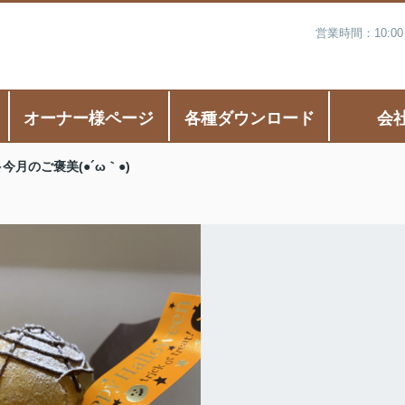
営業時間：10:0
オーナー様ページ
各種ダウンロード
会
今月のご褒美(●´ω｀●)