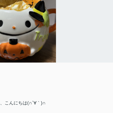
、こんにちは(∩´∀｀)∩