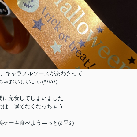
、キャラメルソースがあわさって
ゃおいしいぃぃ(*ﾉωﾉ)
間に完食してしまいました
のは一瞬でなくなっちゃう
ケーキ食べよう―っと(≧▽≦)