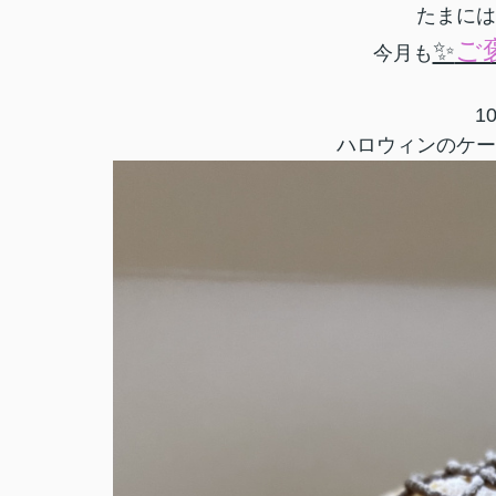
たまには
✨
ご
今月も
1
ハロウィンのケー