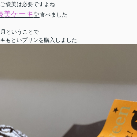
ご褒美は必要ですよね
褒美ケーキ
✨
食べました
0月ということで
キもといプリンを購入しました