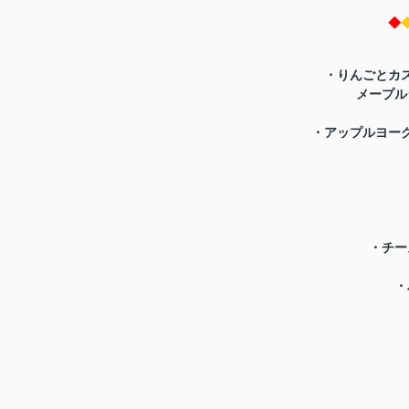
◆
・
りんごとカ
メープル
・
アップルヨー
・
チー
・