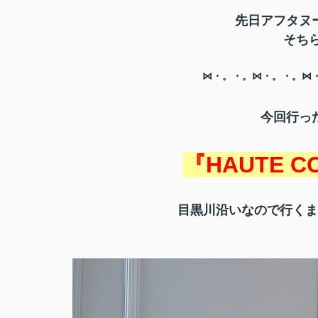
先日アフタヌ
そち
⋈・。・。⋈・。・。⋈
今回行っ
『HAUTE C
目黒川沿いなので行くま