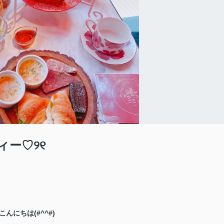
ィー♡୨୧
こんにちは(#^^#)