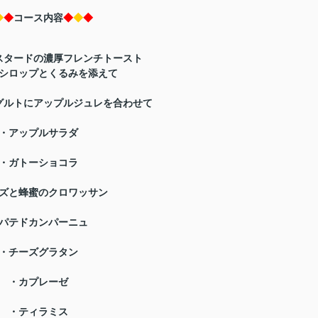
◆
◆
コース内容
◆
◆
◆
スタードの濃厚フレンチトースト
シロップとくるみを添えて
グルトにアップルジュレを合わせて
・
アップルサラダ
・
ガトーショコラ
ズと蜂蜜のクロワッサン
パテドカンパーニュ
・
チーズグラタン
・
カプレーゼ
・
ティラミス