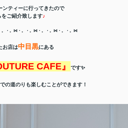
ーンティーに行ってきたので
らをご紹介致します
♪
・。・。⋈・。・。⋈・。・。⋈・。・。⋈
中目黒
たお店は
にある
OUTURE CAFE』
です✨
での道のりも楽しむことができます！