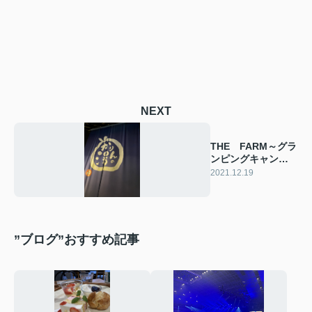
NEXT
THE FARM～グラ
ンピングキャンプ
～③温泉～就寝
2021.12.19
”ブログ”おすすめ記事