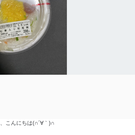
、こんにちは(∩´∀｀)∩