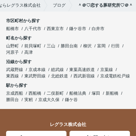
ならレグラス株式会社
ブログ
＾＠♡恋する豚研究所♡＠＾
市区町村から探す
船橋市
八千代市
西東京市
鎌ケ谷市
白井市
町名から探す
山野町
前貝塚町
三山
勝田台南
柳沢
富岡
行田
河原子
高津
沿線から探す
武蔵野線
京成本線
総武線
東葉高速鉄道
京葉線
東西線
東武野田線
北総鉄道
西武新宿線
京成電鉄松戸線
駅から探す
京成西船
西船橋
二俣新町
船橋法典
塚田
新船橋
勝田台
実籾
京成大久保
鎌ケ谷
レグラス株式会社