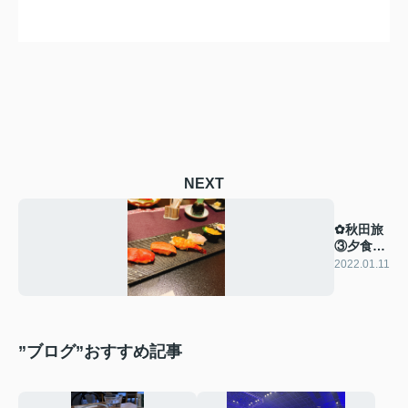
NEXT
✿秋田旅
③夕食編
✿
2022.01.11
”ブログ”おすすめ記事