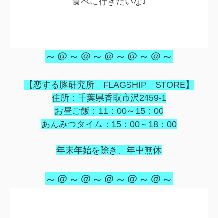
食べに行きたいな♪
～＠～＠～＠～＠～＠～
【恋する豚研究所 FLAGSHIP STORE】
住所：千葉県香取市沢2459-1
お昼ご飯：11：00～15：00
あんみつタイム：15：00～18：00
年末年始を除き、年中無休
～＠～＠～＠～＠～＠～