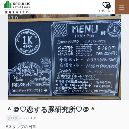
0
お気に入り
＾＠♡恋する豚研究所♡＠＾
ブログ
2022.01.10
#スタッフの日常