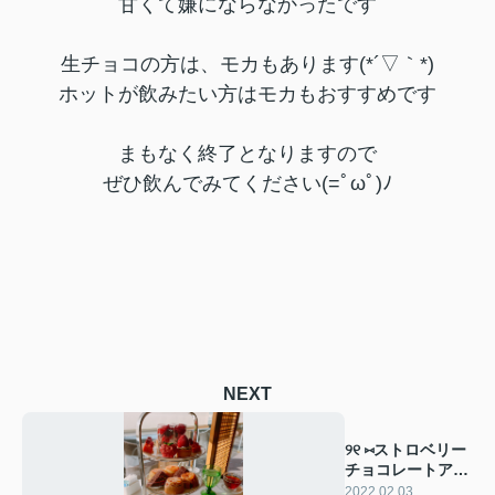
甘くて嫌にならなかったです
生チョコの方は、モカもあります(*´▽｀*)
ホットが飲みたい方はモカもおすすめです
まもなく終了となりますので
ぜひ飲んでみてください(=ﾟωﾟ)ﾉ
NEXT
୨୧ ⑅ストロベリー
チョコレートアフ
ターヌーンティー
2022.02.03