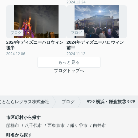
2024.12.24
ブログ
ブログ
2024年ディズニーハロウィン
2024年ディズニーハロウィン
後半
前半
2024.12.06
2024.11.12
もっと見る
ブログトップへ
ことならレグラス株式会社
ブログ
୨♡୧ 横浜・鎌倉旅② ୨♡୧
市区町村から探す
船橋市
八千代市
西東京市
鎌ケ谷市
白井市
町名から探す