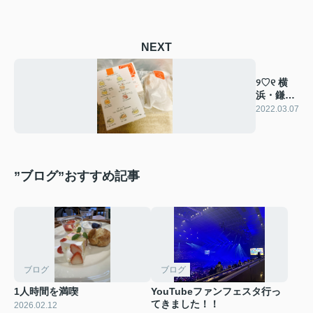
NEXT
୨♡୧ 横
浜・鎌倉
旅③ ୨♡୧
2022.03.07
”ブログ”おすすめ記事
ブログ
ブログ
1人時間を満喫
YouTubeファンフェスタ行っ
てきました！！
2026.02.12