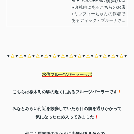
BLE YOKOHAMA 横浜駅のJ
R改札内にあるこちらのお店
♪ミッフィーちゃんの作者で
あるディック・ブルーナさ...
▼
△
▼
△
▼
△
▼
△
▼
△
▼
△
▼
△
▼
△
▼
△
▼
△
▼
△
▼
△
▼
△
▼
△
▼
水信フルーツパーラーラボ
こちらは桜木町の駅の近くにあるフルーツパーラーです
！
みなとみらい付近を散歩していたら目の前を通りかかって
気になったため入ってみました
！
他にも馬車道のあたりに店舗があるそうで、