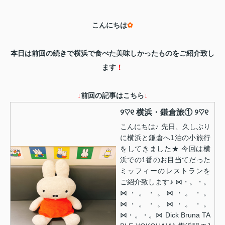
こんにちは
✿
本日は前回の続きで横浜で食べた美味しかったものをご紹介致し
ます
！
↓
前回の記事はこちら
↓
୨♡୧ 横浜・鎌倉旅① ୨♡୧
こんにちは♪ 先日、久しぶり
に横浜と鎌倉へ1泊の小旅行
をしてきました★ 今回は横
浜での1番のお目当てだった
ミッフィーのレストランを
ご紹介致します♪ ⋈・。・。
⋈・。・。⋈・。・。
⋈・。・。⋈・。・。
⋈・。・。⋈ Dick Bruna TA