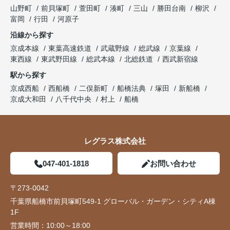
山野町
前貝塚町
萱田町
湊町
三山
勝田台南
柳沢
富岡
行田
河原子
沿線から探す
京成本線
東葉高速鉄道
武蔵野線
総武線
京葉線
東西線
東武野田線
総武本線
北総鉄道
西武新宿線
駅から探す
京成西船
西船橋
二俣新町
船橋法典
塚田
新船橋
京成大和田
八千代中央
村上
船橋
レグラス株式会社
047-401-1818
お問い合わせ
〒273-0042
千葉県船橋市前貝塚町549-1 グローバル・ガーデン・シティA棟
1F
営業時間：
10:00～18:00