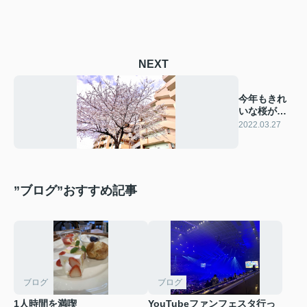
NEXT
今年もきれ
いな桜が咲
きました☆
2022.03.27
彡
”ブログ”おすすめ記事
ブログ
ブログ
1人時間を満喫
YouTubeファンフェスタ行っ