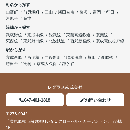
町名から探す
山野町
前貝塚町
三山
勝田台南
柳沢
富岡
行田
河原子
高津
沿線から探す
武蔵野線
京成本線
総武線
東葉高速鉄道
京葉線
東西線
東武野田線
北総鉄道
西武新宿線
京成電鉄松戸線
駅から探す
京成西船
西船橋
二俣新町
船橋法典
塚田
新船橋
勝田台
実籾
京成大久保
鎌ケ谷
レグラス株式会社
047-401-1818
お問い合わせ
〒273-0042
千葉県船橋市前貝塚町549-1 グローバル・ガーデン・シティA棟
1F