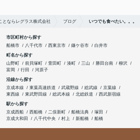
ことならレグラス株式会社
ブログ
いつでも食べたい。。。
市区町村から探す
船橋市
八千代市
西東京市
鎌ケ谷市
白井市
町名から探す
山野町
前貝塚町
萱田町
湊町
三山
勝田台南
柳沢
富岡
行田
河原子
沿線から探す
京成本線
東葉高速鉄道
武蔵野線
総武線
京葉線
東西線
東武野田線
総武本線
北総鉄道
西武新宿線
駅から探す
京成西船
西船橋
二俣新町
船橋法典
塚田
京成大和田
八千代中央
村上
新船橋
船橋