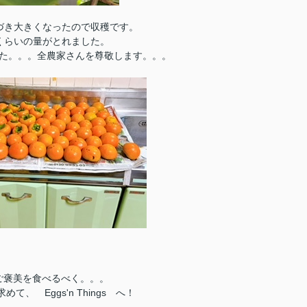
色づき大きくなったので収穫です。
3くらいの量がとれました。
た。。。全農家さんを尊敬します。。。
ご褒美を食べるべく。。。
て、 Eggs'n Things へ！