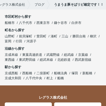
レグラス株式会社
ブログ
うまうま豚そばリピ確定です！！
市区町村から探す
船橋市
八千代市
西東京市
鎌ケ谷市
白井市
町名から探す
山野町
前貝塚町
萱田町
湊町
三山
勝田台南
柳沢
富岡
行田
河原子
沿線から探す
京成本線
東葉高速鉄道
武蔵野線
総武線
京葉線
東西線
東武野田線
総武本線
北総鉄道
西武新宿線
駅から探す
京成西船
西船橋
二俣新町
船橋法典
塚田
新船橋
京成大和田
八千代中央
村上
船橋
レグラス株式会社