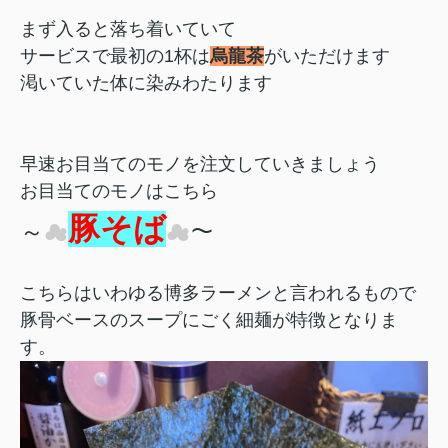
まず入ると落ち着いていて
サービスで最初の1杯は
烏龍茶
がいただけます
渇いていた体に染みわたります
早速お目当てのモノを注文していきましょう
お目当てのモノはこちら
豚そば
～
☁
☁
～
こちらはいわゆる博多ラーメンと言われるもので
豚骨ベースのスープにごく細麺が特徴となりま
す。