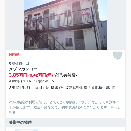
NEW
船橋市行田
メゾンカンコー
3.85
万円 (0.42万円/坪)
管理/共益費-
9.09坪 (30.07㎡) /築49年 /-
東武野田線「塚田」駅 徒歩7分
東武野田線「新船橋」駅 徒歩19分
2つの路線が利用可能で、どちらかの路線にトラブルがあっても別ルー
トが使えます。敷金不要なので、初期費用削減につながります...
もっと
見る
募集中の物件