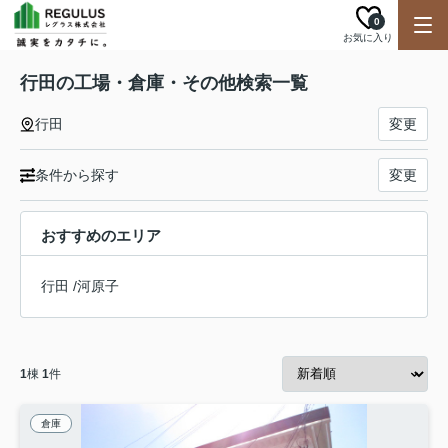
0
お気に入り
行田の工場・倉庫・その他検索一覧
行田
変更
条件から探す
変更
おすすめのエリア
行田
/
河原子
1
棟
1
件
倉庫