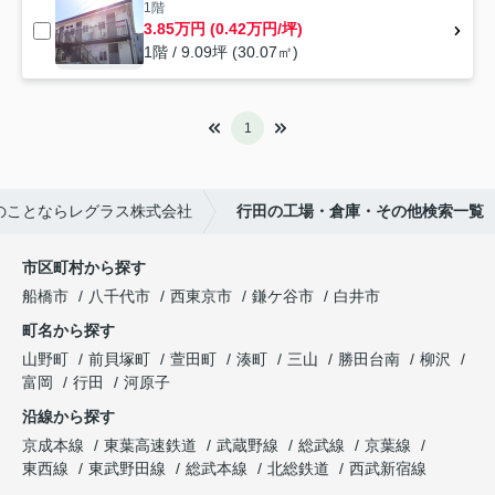
1階
3.85万円 (0.42万円/坪)
1階 / 9.09坪 (30.07㎡)
1
のことならレグラス株式会社
行田の工場・倉庫・その他検索一覧
市区町村から探す
船橋市
八千代市
西東京市
鎌ケ谷市
白井市
町名から探す
山野町
前貝塚町
萱田町
湊町
三山
勝田台南
柳沢
富岡
行田
河原子
沿線から探す
京成本線
東葉高速鉄道
武蔵野線
総武線
京葉線
東西線
東武野田線
総武本線
北総鉄道
西武新宿線