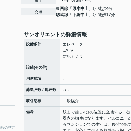
1998年3月(築28年)
築年
東西線
「
原木中山
」駅 徒歩4分
交通
総武線
「
下総中山
」駅 徒歩17分
サンオリエントの詳細情報
設備条件
エレベーター
CATV
防犯カメラ
設備(その他)
-
用途地域
-
募集戸数 / 総戸数
- / -
取引態様
一般媒介
備考
駅まで徒歩4分の位置に立地する、徒
圏内の物件になります。バルコニー
るマンションでの生活は、優雅で魅
情報の見方
です。安心して住める物件をお探し