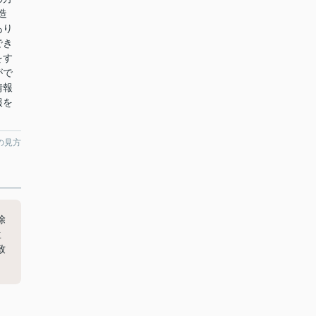
造
あり
でき
をす
がで
情報
報を
の見方
除
生
致