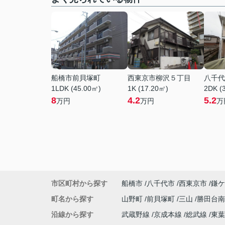
船橋市前貝塚町
西東京市柳沢５丁目
八千代
1LDK (45.00㎡)
1K (17.20㎡)
2DK (
8
4.2
5.2
万円
万円
万
市区町村から探す
船橋市
八千代市
西東京市
鎌ケ
町名から探す
山野町
前貝塚町
三山
勝田台
沿線から探す
武蔵野線
京成本線
総武線
東