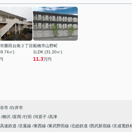
市勝田台南２丁目
船橋市山野町
39.74㎡)
1LDK (31.20㎡)
11.3
円
万円
谷市
白井市
南
柳沢
富岡
行田
河原子
高津
葉高速鉄道
京葉線
東西線
東武野田線
北総鉄道
西武新宿線
京成電鉄