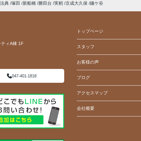
法典
塚田
新船橋
勝田台
実籾
京成大久保
鎌ケ谷
トップページ
ティA棟 1F
スタッフ
お客様の声
047-401-1818
ブログ
アクセスマップ
会社概要