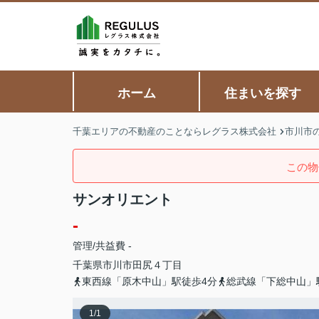
ホーム
住まいを探す
千葉エリアの不動産のことならレグラス株式会社
市川市
この物
サンオリエント
-
管理/共益費 -
千葉県
市川市
田尻
４丁目
東西線「原木中山」駅徒歩4分
総武線「下総中山」
1
/
1