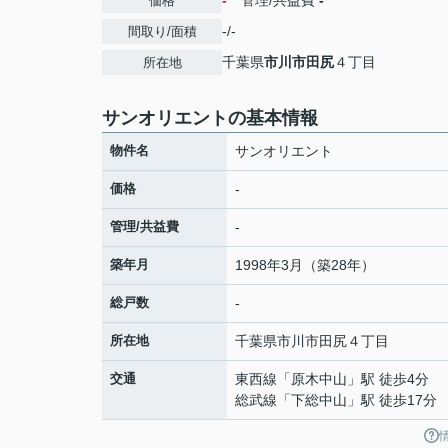
-
管理/共益費
-
価格
-/-
間取り/面積
千葉県
市川市
田尻
４丁目
所在地
サンオリエントの基本情報
物件名
サンオリエント
価格
-
管理/共益費
-
築年月
1998年3月（築28年）
総戸数
-
所在地
千葉県
市川市
田尻
４丁目
交通
東西線
「
原木中山
」駅 徒歩4分
総武線
「
下総中山
」駅 徒歩17分