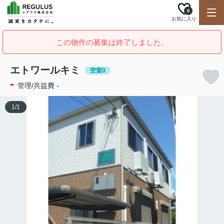
0
お気に入り
この物件の募集は終了しました。
エトワールキミ
空室0
-
管理/共益費 -
1
/
1