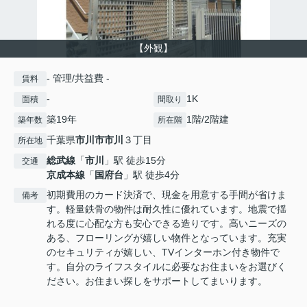
【外観】
- 管理/共益費 -
賃料
-
1K
面積
間取り
築19年
1階/2階建
築年数
所在階
千葉県
市川市
市川
３丁目
所在地
総武線
「
市川
」駅 徒歩15分
交通
京成本線
「
国府台
」駅 徒歩4分
初期費用のカード決済で、現金を用意する手間が省けま
備考
す。軽量鉄骨の物件は耐久性に優れています。地震で揺
れる度に心配な方も安心できる造りです。高いニーズの
ある、フローリングが嬉しい物件となっています。充実
のセキュリティが嬉しい、TVインターホン付き物件で
す。自分のライフスタイルに必要なお住まいをお選びく
ださい。お住まい探しをサポートしてまいります。