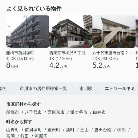
よく見られている物件
船橋市前貝塚町
西東京市柳沢５丁目
八千代市勝田台南２丁目
1LDK (45.00㎡)
1K (17.20㎡)
2DK (39.74㎡)
1
8
4.2
5.2
万円
万円
万円
会社
市川市の居住用検索一覧
市川駅
エトワールキミ
市区町村から探す
船橋市
八千代市
西東京市
鎌ケ谷市
白井市
町名から探す
山野町
前貝塚町
萱田町
湊町
三山
勝田台南
柳沢
富岡
行田
河原子