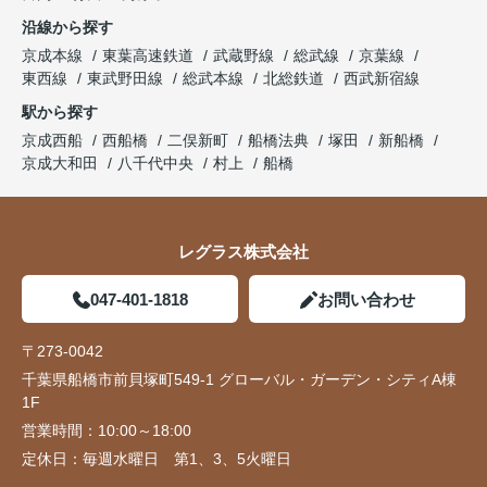
沿線から探す
京成本線
東葉高速鉄道
武蔵野線
総武線
京葉線
東西線
東武野田線
総武本線
北総鉄道
西武新宿線
駅から探す
京成西船
西船橋
二俣新町
船橋法典
塚田
新船橋
京成大和田
八千代中央
村上
船橋
レグラス株式会社
047-401-1818
お問い合わせ
〒273-0042
千葉県船橋市前貝塚町549-1 グローバル・ガーデン・シティA棟
1F
営業時間：
10:00～18:00
定休日：
毎週水曜日 第1、3、5火曜日