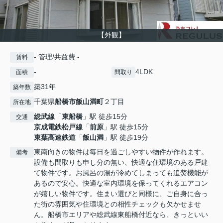
【外観】
- 管理/共益費 -
賃料
-
4LDK
面積
間取り
築31年
築年数
千葉県
船橋市
飯山満町
２丁目
所在地
総武線
「
東船橋
」駅 徒歩15分
交通
京成電鉄松戸線
「
前原
」駅 徒歩15分
東葉高速鉄道
「
飯山満
」駅 徒歩19分
東南向きの物件は毎日を過ごしやすい物件が作れます。
備考
設備も間取りも申し分の無い、快適な住環境のある戸建
て物件です。お風呂の湯が冷めてしまっても追焚機能が
あるので安心。快適な室内環境を保ってくれるエアコン
が嬉しい物件です。住まい選びと同様に、ご自身に合っ
た街の雰囲気や住環境との相性チェックも欠かせませ
ん。船橋市エリアや総武線東船橋付近なら、きっといい