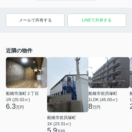
メールで共有する
LINEで共有する
近隣の物件
船橋市湊町２丁目
船橋市前貝塚町
1R (25.02㎡)
1LDK (45.00㎡)
1
6.3
8
万円
万円
船橋市前貝塚町
1K (23.31㎡)
5.9
万円