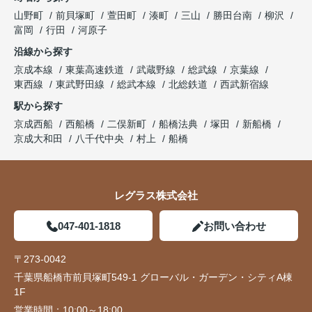
山野町
前貝塚町
萱田町
湊町
三山
勝田台南
柳沢
富岡
行田
河原子
沿線から探す
京成本線
東葉高速鉄道
武蔵野線
総武線
京葉線
東西線
東武野田線
総武本線
北総鉄道
西武新宿線
駅から探す
京成西船
西船橋
二俣新町
船橋法典
塚田
新船橋
京成大和田
八千代中央
村上
船橋
レグラス株式会社
047-401-1818
お問い合わせ
〒273-0042
千葉県船橋市前貝塚町549-1 グローバル・ガーデン・シティA棟
1F
営業時間：
10:00～18:00