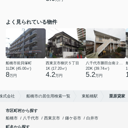
よく見られている物件
船橋市前貝塚町
西東京市柳沢５丁目
八千代市勝田台南２丁目
1LDK (45.00㎡)
1K (17.20㎡)
2DK (39.74㎡)
1
8
4.2
5.2
万円
万円
万円
株式会社
船橋市の居住用検索一覧
東船橋駅
栗原貸家
市区町村から探す
船橋市
八千代市
西東京市
鎌ケ谷市
白井市
町名から探す