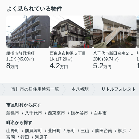
よく見られている物件
船橋市前貝塚町
西東京市柳沢５丁目
八千代市勝田台南２丁目
1LDK (45.00㎡)
1K (17.20㎡)
2DK (39.74㎡)
1
8
4.2
5.2
万円
万円
万円
市川市の居住用検索一覧
本八幡駅
リトルフォレスト
市区町村から探す
船橋市
八千代市
西東京市
鎌ケ谷市
白井市
町名から探す
山野町
前貝塚町
萱田町
湊町
三山
勝田台南
柳沢
富岡
行田
河原子