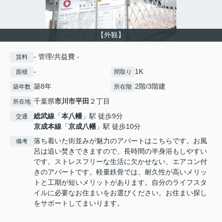
【外観】
- 管理/共益費 -
賃料
-
1K
面積
間取り
築8年
2階/3階建
築年数
所在階
千葉県
市川市
平田
２丁目
所在地
総武線
「
本八幡
」駅 徒歩9分
交通
京成本線
「
京成八幡
」駅 徒歩10分
落ち着いた街並みが魅力のアパートはこちらです。お風
備考
呂は追い焚きできますので、長時間の半身浴もしやすい
です。ストレスフリーな生活に欠かせない、エアコン付
きのアパートです。軽量鉄骨では、耐久性が高いメリッ
トと工期が短いメリットがあります。自分のライフスタ
イルに必要なお住まいをお選びください。お住まい探し
をサポートしてまいります。