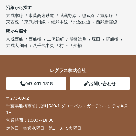
沿線から探す
京成本線
東葉高速鉄道
武蔵野線
総武線
京葉線
東西線
東武野田線
総武本線
北総鉄道
西武新宿線
駅から探す
京成西船
西船橋
二俣新町
船橋法典
塚田
新船橋
京成大和田
八千代中央
村上
船橋
レグラス株式会社
047-401-1818
お問い合わせ
〒273-0042
千葉県船橋市前貝塚町549-1 グローバル・ガーデン・シティA棟
1F
営業時間：
10:00～18:00
定休日：
毎週水曜日 第1、3、5火曜日