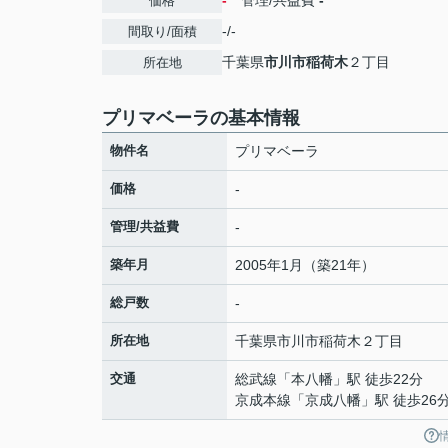
-
管理/共益費
-
価格
-/-
間取り/面積
千葉県
市川市
稲荷木
２丁目
所在地
プリマベーラの基本情報
物件名
プリマベーラ
価格
-
管理/共益費
-
築年月
2005年1月（築21年）
総戸数
-
所在地
千葉県
市川市
稲荷木
２丁目
交通
総武線
「
本八幡
」駅 徒歩22分
京成本線
「
京成八幡
」駅 徒歩26