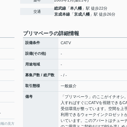
2005年1月(築21年)
築年
総武線
「
本八幡
」駅 徒歩22分
交通
京成本線
「
京成八幡
」駅 徒歩26分
プリマベーラの詳細情報
設備条件
CATV
設備(その他)
-
用途地域
-
募集戸数 / 総戸数
- / -
取引態様
一般媒介
備考
「プリマベーラ」のここがイチオシ
入すればすぐにCATVを視聴できるCA
受信環境が整っています。空間を上
分
利用できるウォークインクロゼット
いています。このアパートはチュー
情報の見方
のご用意とご契約だけでBSを楽しめ