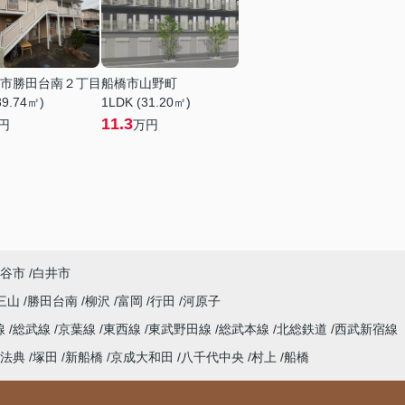
市勝田台南２丁目
船橋市山野町
39.74㎡)
1LDK (31.20㎡)
11.3
円
万円
谷市
白井市
三山
勝田台南
柳沢
富岡
行田
河原子
線
総武線
京葉線
東西線
東武野田線
総武本線
北総鉄道
西武新宿線
法典
塚田
新船橋
京成大和田
八千代中央
村上
船橋