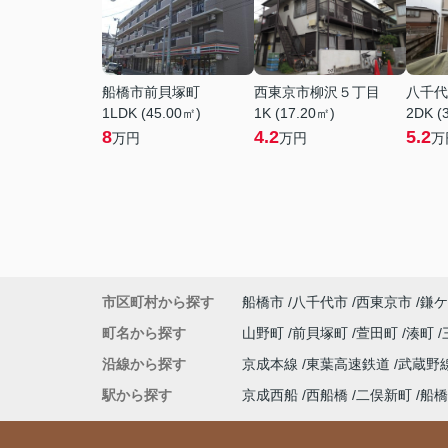
船橋市前貝塚町
西東京市柳沢５丁目
八千代
1LDK (45.00㎡)
1K (17.20㎡)
2DK (
8
4.2
5.2
万円
万円
万
市区町村から探す
船橋市
八千代市
西東京市
鎌ケ
町名から探す
山野町
前貝塚町
萱田町
湊町
沿線から探す
京成本線
東葉高速鉄道
武蔵野
駅から探す
京成西船
西船橋
二俣新町
船橋