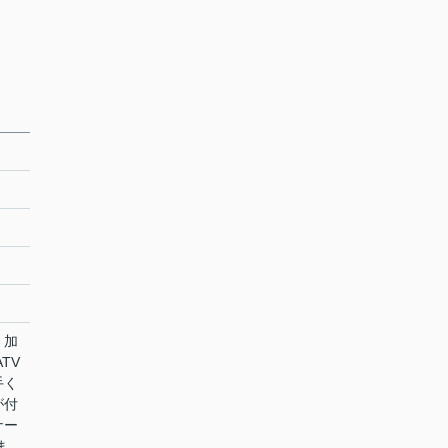
。加
TV
手く
が付
ナー
ま