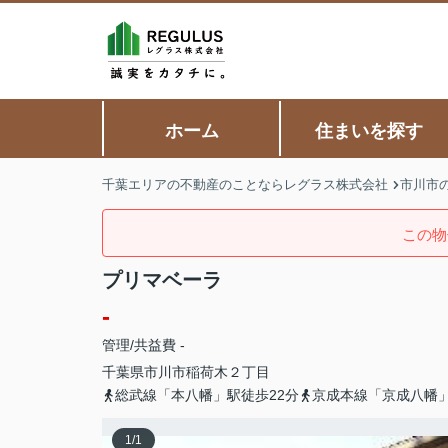
ホーム
住まいを探す
千葉エリアの不動産のことならレグラス株式会社
市川市
この物
プリマベーラ
-
管理/共益費 -
千葉県
市川市
稲荷木
２丁目
総武線「本八幡」駅徒歩22分
京成本線「京成八幡」
1
/
1