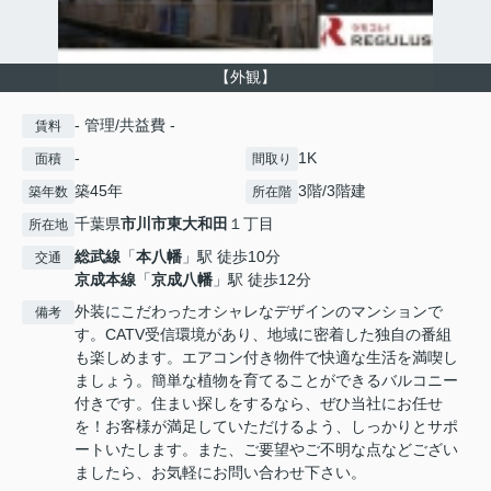
【外観】
- 管理/共益費 -
賃料
-
1K
面積
間取り
築45年
3階/3階建
築年数
所在階
千葉県
市川市
東大和田
１丁目
所在地
総武線
「
本八幡
」駅 徒歩10分
交通
京成本線
「
京成八幡
」駅 徒歩12分
外装にこだわったオシャレなデザインのマンションで
備考
す。CATV受信環境があり、地域に密着した独自の番組
も楽しめます。エアコン付き物件で快適な生活を満喫し
ましょう。簡単な植物を育てることができるバルコニー
付きです。住まい探しをするなら、ぜひ当社にお任せ
を！お客様が満足していただけるよう、しっかりとサポ
ートいたします。また、ご要望やご不明な点などござい
ましたら、お気軽にお問い合わせ下さい。