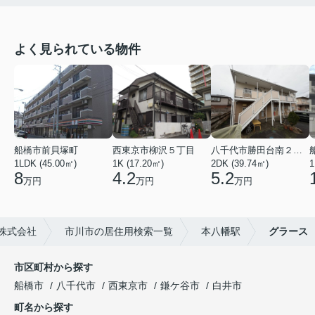
よく見られている物件
船橋市前貝塚町
西東京市柳沢５丁目
八千代市勝田台南２丁目
1LDK (45.00㎡)
1K (17.20㎡)
2DK (39.74㎡)
1
8
4.2
5.2
万円
万円
万円
株式会社
市川市の居住用検索一覧
本八幡駅
グラース
市区町村から探す
船橋市
八千代市
西東京市
鎌ケ谷市
白井市
町名から探す