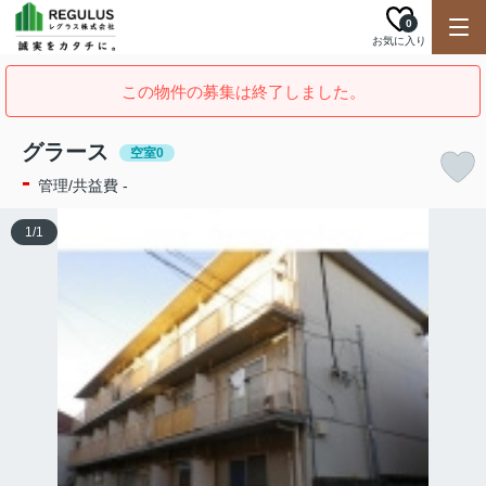
0
お気に入り
この物件の募集は終了しました。
グラース
空室0
-
管理/共益費 -
1
/
1