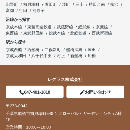
山野町
前貝塚町
萱田町
湊町
三山
勝田台南
柳沢
富岡
行田
河原子
沿線から探す
京成本線
東葉高速鉄道
武蔵野線
総武線
京葉線
東西線
東武野田線
総武本線
北総鉄道
西武新宿線
駅から探す
京成西船
西船橋
二俣新町
船橋法典
塚田
京成大和田
八千代中央
村上
新船橋
船橋
レグラス株式会社
047-401-1818
お問い合わせ
〒273-0042
千葉県船橋市前貝塚町549-1 グローバル・ガーデン・シティA棟
1F
営業時間：
10:00～18:00