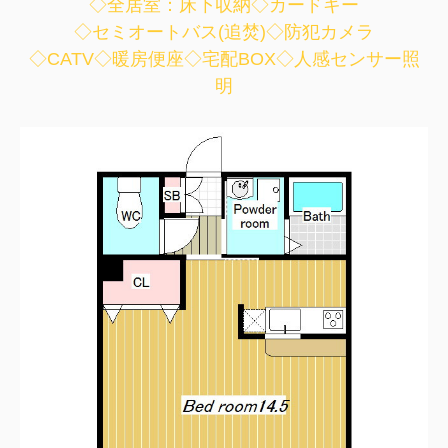
◇全居室：床下収納◇カードキー
◇セミオートバス(追焚)◇防犯カメラ
◇CATV◇暖房便座◇宅配BOX◇人感センサー照
明