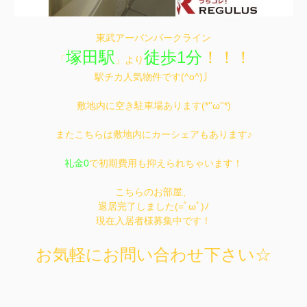
東武アーバンパークライン
塚田駅
徒歩1分
！！！
「
」より
駅チカ人気物件です(^o^)丿
敷地内に空き駐車場あります(*''ω''*)
またこちらは敷地内にカーシェアもあります♪
礼金0
で初期費用も抑えられちゃいます！
こちらのお部屋、
退居完了しました(=ﾟωﾟ)ﾉ
現在入居者様募集中です！
お気軽にお問い合わせ下さい☆