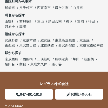
市区町村から探す
船橋市
八千代市
西東京市
鎌ケ谷市
白井市
町名から探す
山野町
前貝塚町
三山
勝田台南
柳沢
富岡
行田
河原子
高津
沿線から探す
武蔵野線
京成本線
総武線
東葉高速鉄道
京葉線
東西線
東武野田線
北総鉄道
西武新宿線
京成電鉄松戸線
駅から探す
京成西船
西船橋
二俣新町
船橋法典
塚田
新船橋
勝田台
実籾
京成大久保
鎌ケ谷
レグラス株式会社
047-401-1818
お問い合わせ
〒273-0042