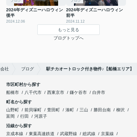
ブログ
ブログ
2024年ディズニーハロウィン
2024年ディズニーハロウィン
後半
前半
2024.12.06
2024.11.12
もっと見る
ブログトップへ
式会社
ブログ
駅チカオートロック付き物件♪【船橋エリア】
市区町村から探す
船橋市
八千代市
西東京市
鎌ケ谷市
白井市
町名から探す
山野町
前貝塚町
萱田町
湊町
三山
勝田台南
柳沢
富岡
行田
河原子
沿線から探す
京成本線
東葉高速鉄道
武蔵野線
総武線
京葉線