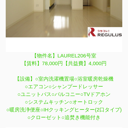
【物件名】LAUREL206号室
【賃料】78,000円【共益費】4,000円
【設備】○室内洗濯機置場○浴室暖房乾燥機
○エアコン○シャンプードレッサー
○ユニットバス○バルコニー○TVドアホン
○システムキッチン○オートロック
○暖房洗浄便座○IHクッキングヒーター(2口タイプ)
○クローゼット○追焚き機能付き