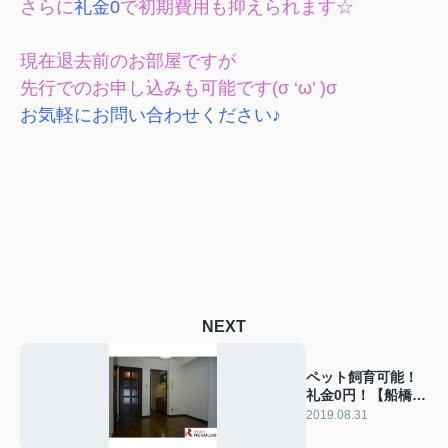
さらに
礼金0
で初期費用も抑えられます☆
現在退去前のお部屋ですが
先行でのお申し込みも可能です(σ ‘ω’ )σ
お気軽にお問い合わせください♪
NEXT
ペット飼育可能！
礼金0円！【船橋エ
リア】
2019.08.31