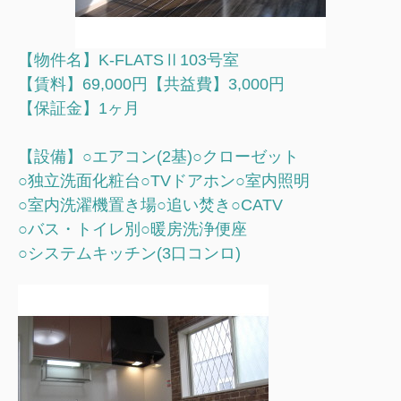
【物件名】K-FLATSⅡ103号室
【賃料】69,000円【共益費】3,000円
【保証金】1ヶ月
【設備】○エアコン(2基)○クローゼット
○独立洗面化粧台○TVドアホン○室内照明
○室内洗濯機置き場○追い焚き○CATV
○バス・トイレ別○暖房洗浄便座
○システムキッチン(3口コンロ)