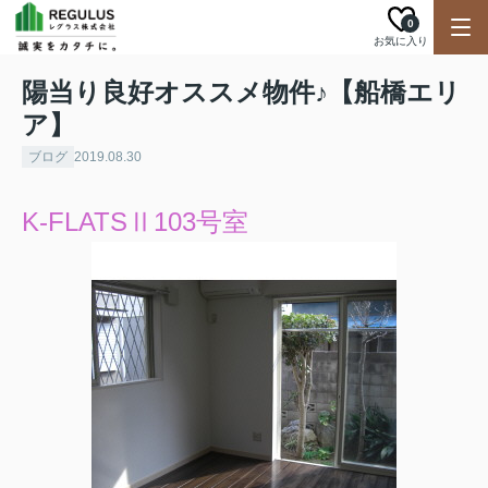
0
お気に入り
陽当り良好オススメ物件♪【船橋エリ
ア】
ブログ
2019.08.30
K-FLATSⅡ103号室