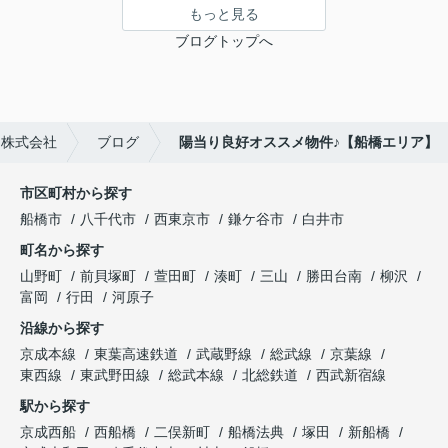
もっと見る
ブログトップへ
ス株式会社
ブログ
陽当り良好オススメ物件♪【船橋エリア】
市区町村から探す
船橋市
八千代市
西東京市
鎌ケ谷市
白井市
町名から探す
山野町
前貝塚町
萱田町
湊町
三山
勝田台南
柳沢
富岡
行田
河原子
沿線から探す
京成本線
東葉高速鉄道
武蔵野線
総武線
京葉線
東西線
東武野田線
総武本線
北総鉄道
西武新宿線
駅から探す
京成西船
西船橋
二俣新町
船橋法典
塚田
新船橋