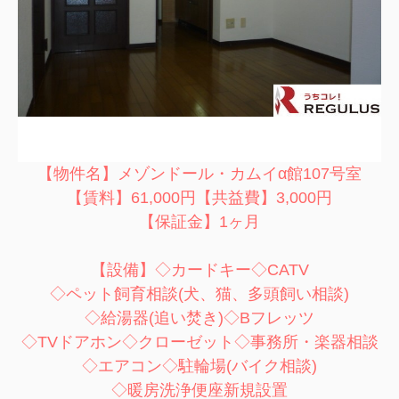
【物件名】メゾンドール・カムイα館107号室
【賃料】61,000円【共益費】3,000円
【保証金】1ヶ月
【設備】◇カードキー◇CATV
◇ペット飼育相談(犬、猫、多頭飼い相談)
◇給湯器(追い焚き)◇Bフレッツ
◇TVドアホン◇クローゼット◇事務所・楽器相談
◇エアコン◇駐輪場(バイク相談)
◇暖房洗浄便座新規設置