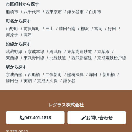
市区町村から探す
船橋市
八千代市
西東京市
鎌ケ谷市
白井市
町名から探す
山野町
前貝塚町
三山
勝田台南
柳沢
富岡
行田
河原子
高津
沿線から探す
武蔵野線
京成本線
総武線
東葉高速鉄道
京葉線
東西線
東武野田線
北総鉄道
西武新宿線
京成電鉄松戸線
駅から探す
京成西船
西船橋
二俣新町
船橋法典
塚田
新船橋
勝田台
実籾
京成大久保
鎌ケ谷
レグラス株式会社
047-401-1818
お問い合わせ
〒273-0042