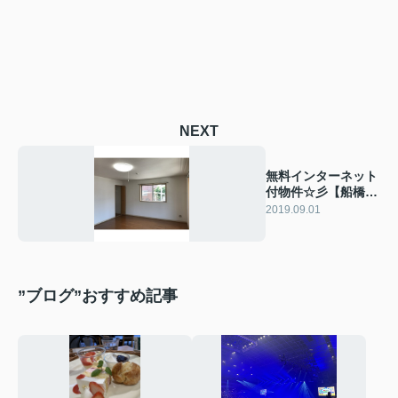
NEXT
無料インターネット
付物件☆彡【船橋エ
リア】
2019.09.01
”ブログ”おすすめ記事