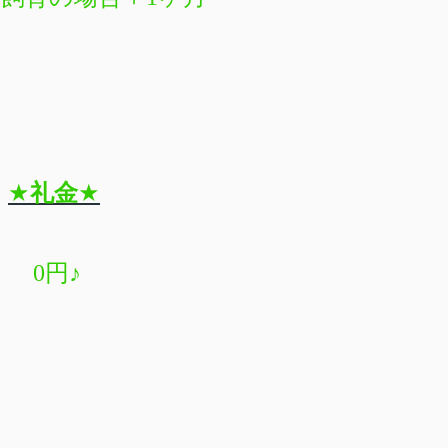
★
礼金
★
0円♪