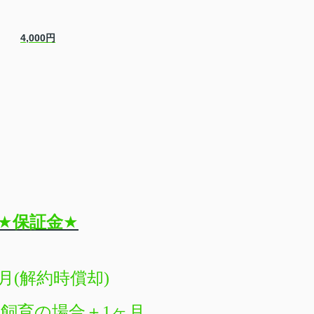
4,000円
★
保証金
★
月(解約時償却
)
飼育の場合＋1ヶ月