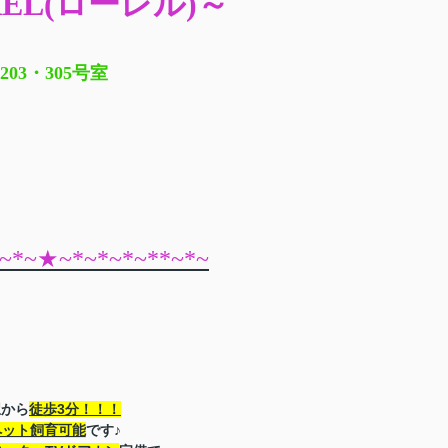
REL(ローレル)～
203・305号室
*~*~★~*~*~*~**~*~
駅から
徒歩3分！！！
ペット飼育可能
です♪