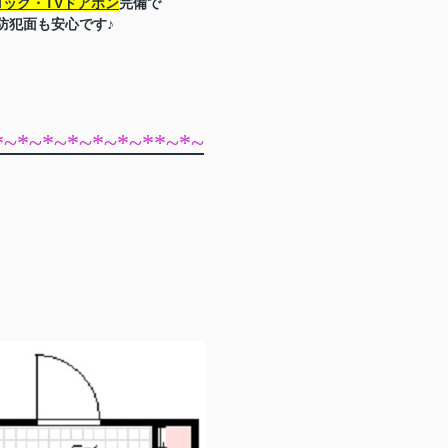
ック・TVドアホン
完備で
防犯面も安心です♪
*~*~*~*~*~*~**~*~