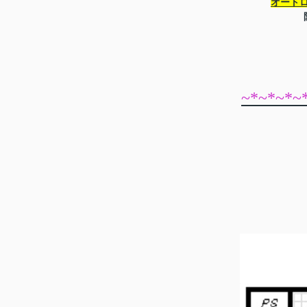
オートロ
~*~*~*~