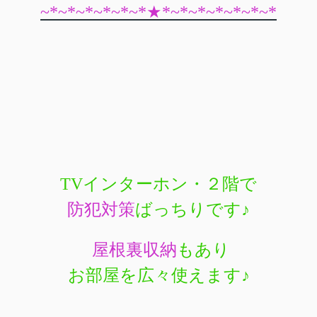
~*~*~*~*~*~*★*~*~*~*~*~*~*
TVインターホン・２階で
防犯対策
ばっちりです
♪
屋根裏収納
もあり
お部屋を広々使えます♪