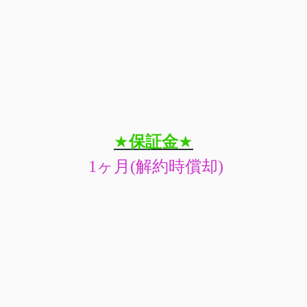
★
保証金
★
1
ヶ月
(
解約時償却
)