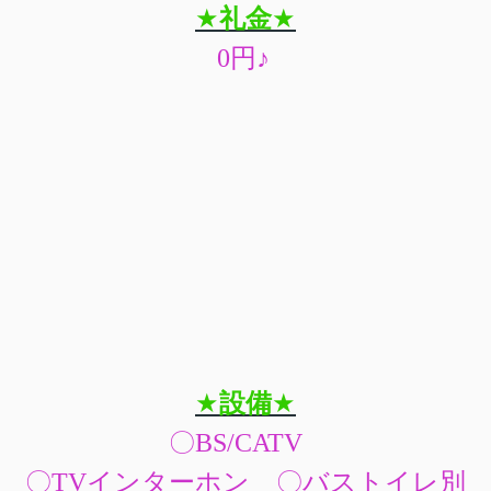
★
礼金
★
0
円
♪
★
設備
★
〇BS/CATV
〇TVインターホン 〇バストイレ別