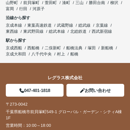
山野町
前貝塚町
萱田町
湊町
三山
勝田台南
柳沢
富岡
行田
河原子
沿線から探す
京成本線
東葉高速鉄道
武蔵野線
総武線
京葉線
東西線
東武野田線
総武本線
北総鉄道
西武新宿線
駅から探す
京成西船
西船橋
二俣新町
船橋法典
塚田
新船橋
京成大和田
八千代中央
村上
船橋
レグラス株式会社
047-401-1818
お問い合わせ
〒273-0042
千葉県船橋市前貝塚町549-1 グローバル・ガーデン・シティA棟
1F
営業時間：
10:00～18:00