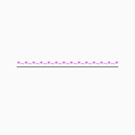
*~*~*~*~*~*~*~*~*~*~*~*~*~*