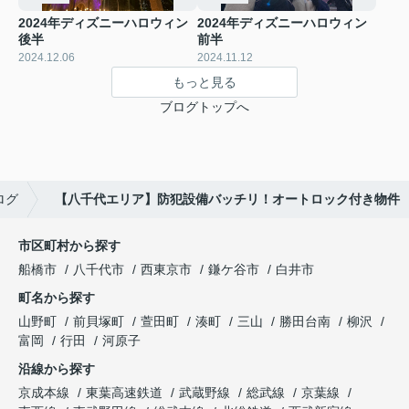
2024年ディズニーハロウィン
2024年ディズニーハロウィン
後半
前半
2024.12.06
2024.11.12
もっと見る
ブログトップへ
ログ
【八千代エリア】防犯設備バッチリ！オートロック付き物件
市区町村から探す
船橋市
八千代市
西東京市
鎌ケ谷市
白井市
町名から探す
山野町
前貝塚町
萱田町
湊町
三山
勝田台南
柳沢
富岡
行田
河原子
沿線から探す
京成本線
東葉高速鉄道
武蔵野線
総武線
京葉線