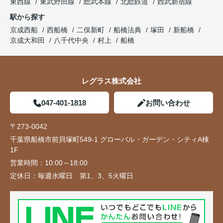
東西線
東武野田線
総武本線
北総鉄道
西武新宿線
駅から探す
京成西船
西船橋
二俣新町
船橋法典
塚田
新船橋
京成大和田
八千代中央
村上
船橋
レグラス株式会社
047-401-1818
お問い合わせ
〒273-0042
千葉県船橋市前貝塚町549-1 グローバル・ガーデン・シティA棟
1F
営業時間：
10:00～18:00
定休日：
毎週水曜日 第1、3、5火曜日