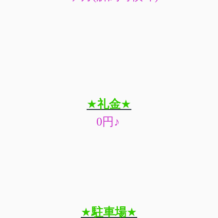
★
礼金
★
0
円
♪
★
駐車場
★