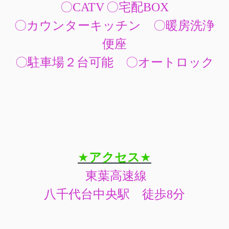
〇
CATV
〇宅配
BOX
〇カウンターキッチン
〇暖房洗浄
便座
〇駐車場２台可能
〇オートロック
★
アクセス
★
東葉高速線
八千代台中央駅 徒歩8分