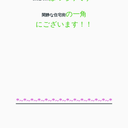
の一角
閑静な住宅街
にございます！！
*~*~*~*~*~*~*~*~*~*~*~*~*~*