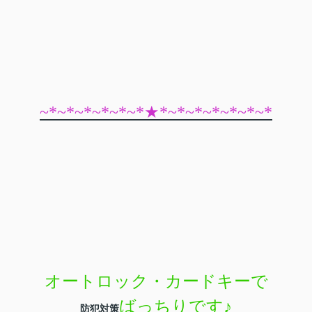
~*~*~*~*~*~*★*~*~*~*~*~*~*
オートロック・カードキーで
ばっちりです
♪
防犯対策