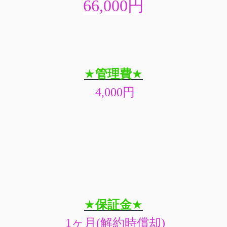
66,000円
★
管理費
★
4,000
円
★
保証金
★
1
ヶ月
(
解約時償却
)