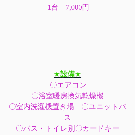
1
台 7,000円
★
設備
★
〇エアコン
〇浴室暖房換気乾燥機
〇室内洗濯機置き場
〇ユニットバ
ス
〇バス・トイレ別
〇カードキー