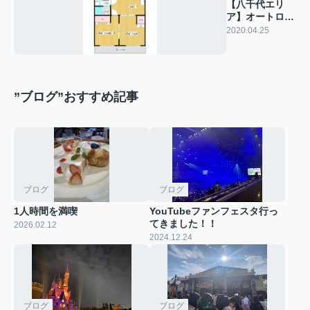
【八千代エリ
ア】オートロッ
ク付きマンショ
2020.04.25
ン♪
”ブログ”おすすめ記事
ブログ
ブログ
1人時間を満喫
YouTubeファンフェスタ行っ
てきました！！
2026.02.12
2024.12.24
ブログ
ブログ