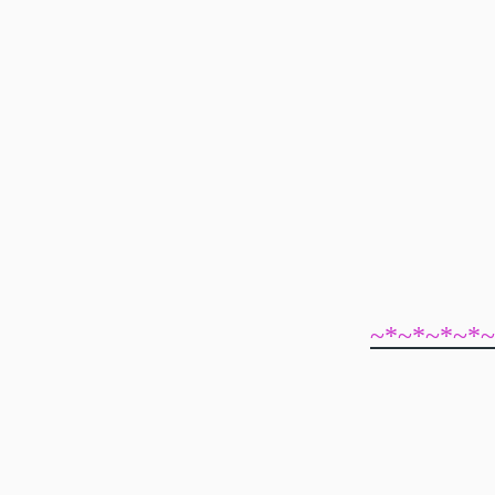
~*~*~*~*