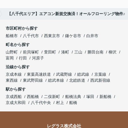
【八千代エリア】エアコン新規交換済！オールフローリング物件♪
市区町村から探す
船橋市
八千代市
西東京市
鎌ケ谷市
白井市
町名から探す
山野町
前貝塚町
萱田町
湊町
三山
勝田台南
柳沢
富岡
行田
河原子
沿線から探す
京成本線
東葉高速鉄道
武蔵野線
総武線
京葉線
東西線
東武野田線
総武本線
北総鉄道
西武新宿線
駅から探す
京成西船
西船橋
二俣新町
船橋法典
塚田
新船橋
京成大和田
八千代中央
村上
船橋
レグラス株式会社