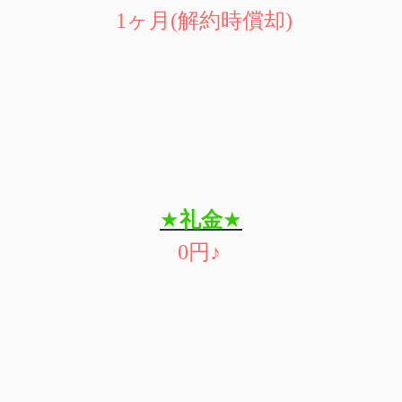
1
ヶ月
(
解約時償却
)
★
礼金
★
0
円
♪