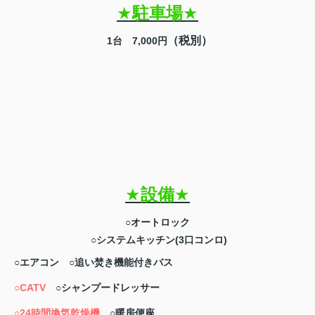
★
駐車場
★
（税別）
1
台 7,000円
★
設備
★
○オートロック
○システムキッチン(3口コンロ)
○エアコン ○
追い焚き機能付きバス
○CATV
○シャンプードレッサー
○24時間換気乾燥機
○暖房便座