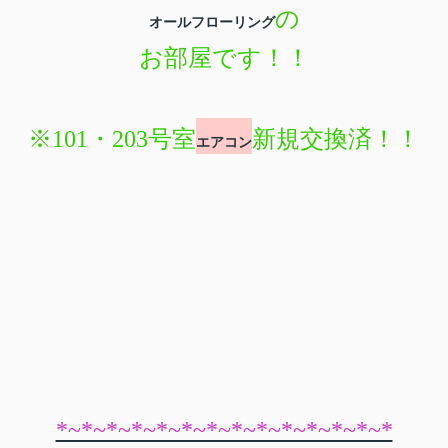
の
オールフローリング
お部屋です！！
※101・203号室
新規交換済！！
エアコン
*~*~*~*~*~*~*~*~*~*~*~*~*~*