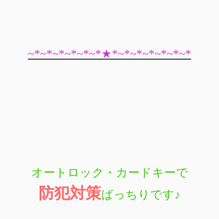
~*~*~*~*~*~*★*~*~*~*~*~*~*
オートロック・カードキーで
防犯対策
ばっちりです
♪