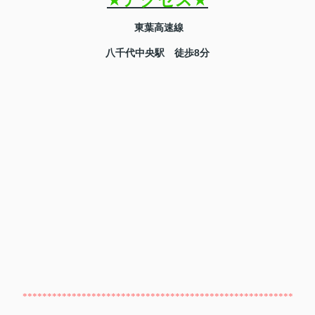
★
アクセス
★
東葉高速線
八千代中央駅 徒歩8分
*******************************************************