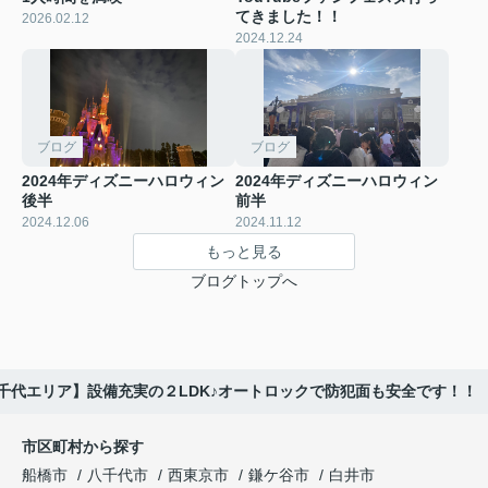
てきました！！
2026.02.12
2024.12.24
ブログ
ブログ
2024年ディズニーハロウィン
2024年ディズニーハロウィン
後半
前半
2024.12.06
2024.11.12
もっと見る
ブログトップへ
千代エリア】設備充実の２LDK♪オートロックで防犯面も安全です！！
市区町村から探す
船橋市
八千代市
西東京市
鎌ケ谷市
白井市