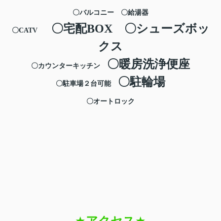
〇バルコニー
〇給湯器
〇宅配
BOX
〇シューズボッ
〇
CATV
クス
〇暖房洗浄便座
〇カウンターキッチン
〇駐輪場
〇駐車場２台可能
〇オートロック