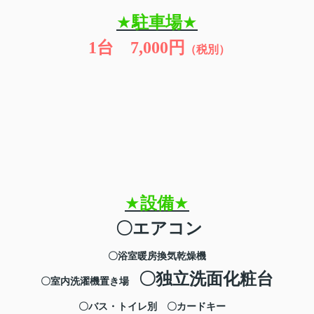
★
駐車場
★
1
台 7,000円
（税別）
★
設備
★
〇エアコン
〇浴室暖房換気乾燥機
〇独立洗面化粧台
〇室内洗濯機置き場
〇バス・トイレ別
〇カードキー