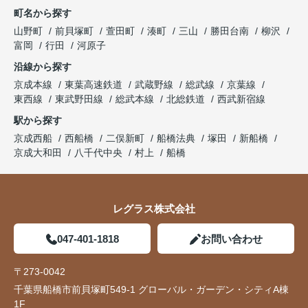
町名から探す
山野町
前貝塚町
萱田町
湊町
三山
勝田台南
柳沢
富岡
行田
河原子
沿線から探す
京成本線
東葉高速鉄道
武蔵野線
総武線
京葉線
東西線
東武野田線
総武本線
北総鉄道
西武新宿線
駅から探す
京成西船
西船橋
二俣新町
船橋法典
塚田
新船橋
京成大和田
八千代中央
村上
船橋
レグラス株式会社
047-401-1818
お問い合わせ
〒273-0042
千葉県船橋市前貝塚町549-1 グローバル・ガーデン・シティA棟
1F