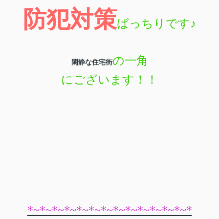
防犯対策
ばっちりです
♪
の一角
閑静な住宅街
にございます！！
*~*~*~*~*~*~*~*~*~*~*~*~*~*