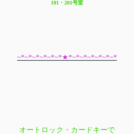
101・201
号室
~*~*~*~*~*~*★*~*~*~*~*~*~*
オートロック・カードキーで