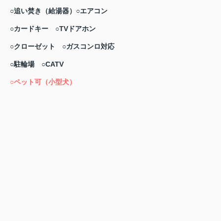
○追い焚き（給湯器）
○エアコン
○カードキー
○TVドアホン
○クローゼット
○ガスコンロ対応
○駐輪場
○CATV
○ペット可（小型犬
）