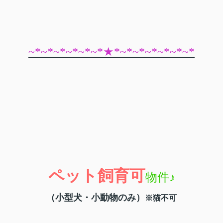
~*~*~*~*~*~*★*~*~*~*~*~*~*
ペット飼育可
物件♪
（小型犬・小動物のみ）
※猫不可