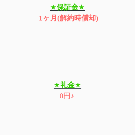
★
保証金
★
1
ヶ月
(
解約時償却
)
★
礼金
★
0
円
♪