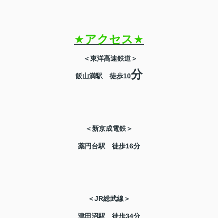
★
アクセス
★
＜東洋高速鉄道＞
分
飯山満駅 徒歩10
＜新京成電鉄＞
薬円台駅 徒歩16分
＜JR総武線＞
津田沼駅 徒歩34分