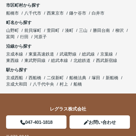
市区町村から探す
船橋市
八千代市
西東京市
鎌ケ谷市
白井市
町名から探す
山野町
前貝塚町
萱田町
湊町
三山
勝田台南
柳沢
富岡
行田
河原子
沿線から探す
京成本線
東葉高速鉄道
武蔵野線
総武線
京葉線
東西線
東武野田線
総武本線
北総鉄道
西武新宿線
駅から探す
京成西船
西船橋
二俣新町
船橋法典
塚田
新船橋
京成大和田
八千代中央
村上
船橋
レグラス株式会社
047-401-1818
お問い合わせ