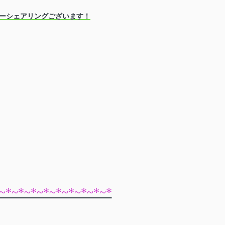
ーシェアリングございます！
~*~*~*~*~*~*~*~*~*