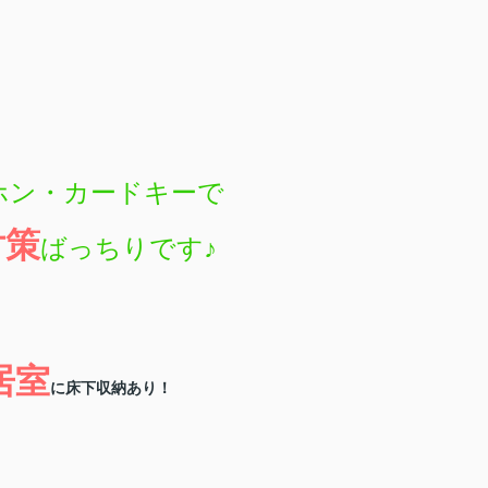
ホン・カードキーで
対策
ばっちりです
♪
居室
に床下収納あり！