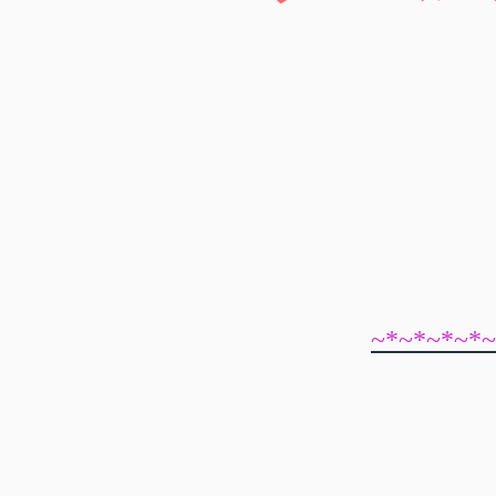
~*~*~*~*