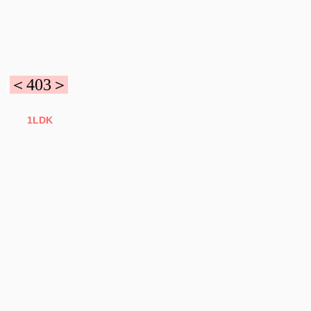
＜403＞
1LDK