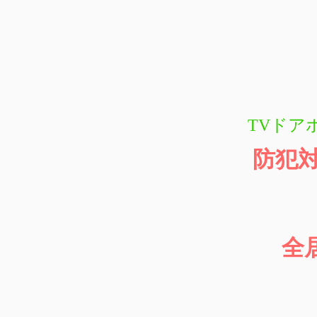
TVドア
防犯
全