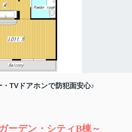
・TVドアホンで防犯面安心♪
ガーデン・シティB棟～