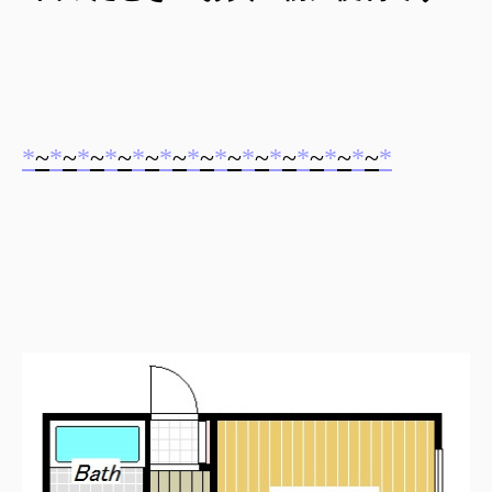
*
~
*
~
*
~
*
~
*
~
*
~
*
~
*
~
*
~
*
~
*
~
*
~
*
~
*