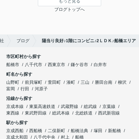
もっと見る
ブログトップへ
社
ブログ
陽当り良好♪1階にコンビニ♪2ＬＤＫ♪船橋エリア
市区町村から探す
船橋市
八千代市
西東京市
鎌ケ谷市
白井市
町名から探す
山野町
前貝塚町
萱田町
湊町
三山
勝田台南
柳沢
富岡
行田
河原子
沿線から探す
京成本線
東葉高速鉄道
武蔵野線
総武線
京葉線
東西線
東武野田線
総武本線
北総鉄道
西武新宿線
駅から探す
京成西船
西船橋
二俣新町
船橋法典
塚田
新船橋
京成大和田
八千代中央
村上
船橋