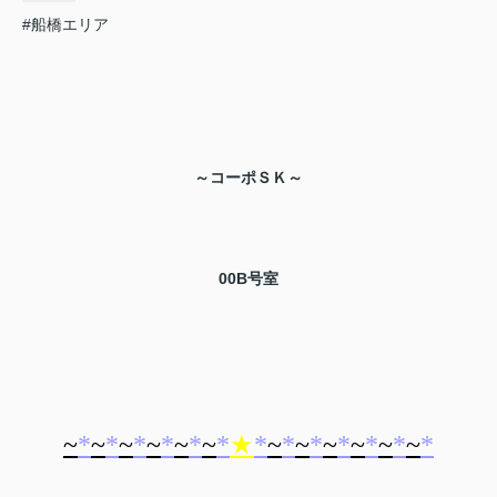
#船橋エリア
～コーポＳＫ～
00B号室
~
*
~
*
~
*
~
*
~
*
~
*
★
*
~
*
~
*
~
*
~
*
~
*
~
*