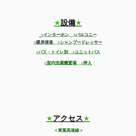
★
設備
★
○インターホン
○バルコニー
○暖房便座
○シャンプードレッサー
○バス・トイレ別 ○ユニットバス
○室内洗濯機置場
○押入
★
アクセス
★
＜東葉高速線＞