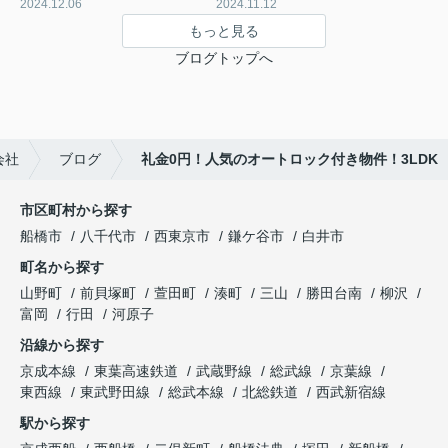
2024.12.06
2024.11.12
もっと見る
ブログトップへ
会社
ブログ
礼金0円！人気のオートロック付き物件！3LDK
市区町村から探す
船橋市
八千代市
西東京市
鎌ケ谷市
白井市
町名から探す
山野町
前貝塚町
萱田町
湊町
三山
勝田台南
柳沢
富岡
行田
河原子
沿線から探す
京成本線
東葉高速鉄道
武蔵野線
総武線
京葉線
東西線
東武野田線
総武本線
北総鉄道
西武新宿線
駅から探す