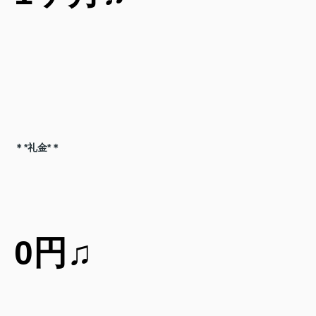
＊*礼金*＊
0円♫