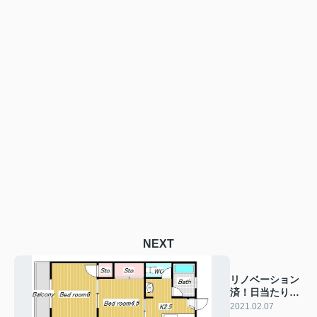
NEXT
リノベーション
済！日当たり良
好♪
2021.02.07