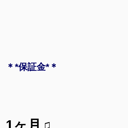
＊*保証金*＊
1ヶ月♫