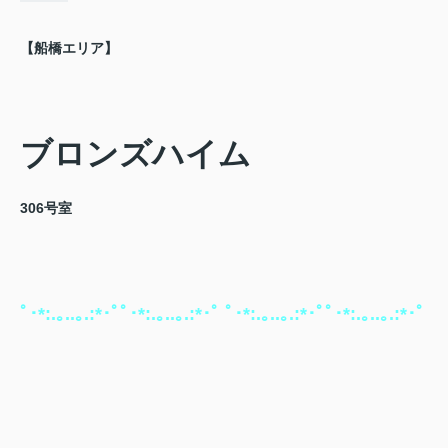
【船橋エリア】
ブロンズハイム
306号室
ﾟ･*:.｡..｡.:*･ﾟﾟ･*:.｡..｡.:*･ﾟ ﾟ･*:.｡..｡.:*･ﾟﾟ･*:.｡..｡.:*･ﾟ