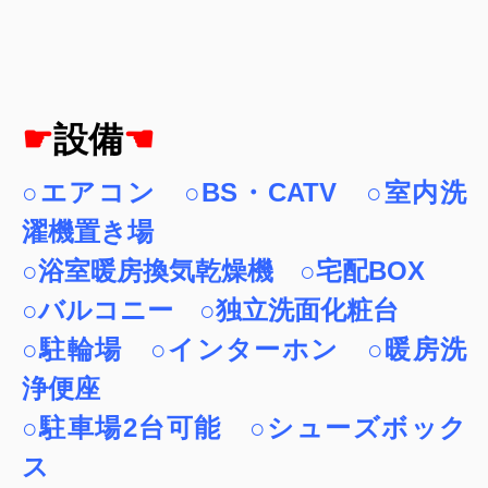
☛
設備
☚
○エアコン ○BS・CATV ○室内洗
濯機置き場
○浴室暖房換気乾燥機 ○宅配BOX
○バルコニー ○独立洗面化粧台
○駐輪場 ○インターホン ○暖房洗
浄便座
○駐車場2台可能 ○シューズボック
ス