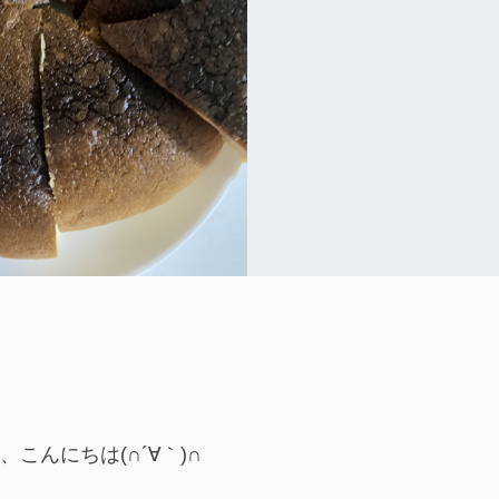
、こんにちは(∩´∀｀)∩