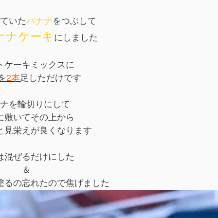
ていた
バナナ
をつぶして
ナナケーキ
にしました
トケーキミックスに
を
2本
足しただけです
ナを輪切りにして
に敷いてその上から
と見栄えが良くなります
は混ぜるだけにした
＆
塗るの忘れたので焦げました