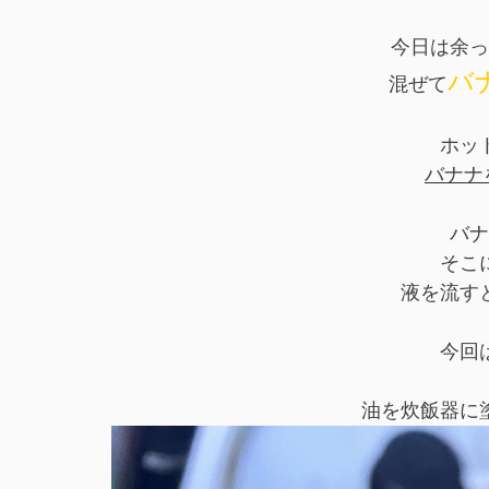
今日は余っ
バ
混ぜて
ホッ
バナナ
バナ
そこ
液を流す
今回
油を炊飯器に