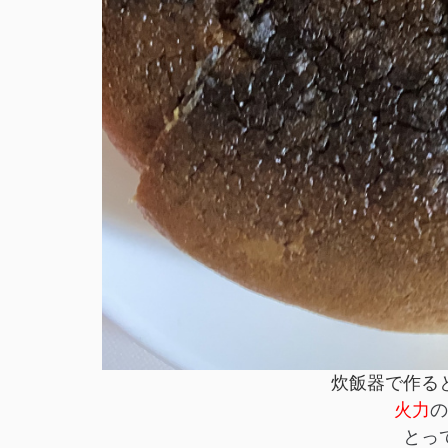
炊飯器で作る
火力
の
とっ