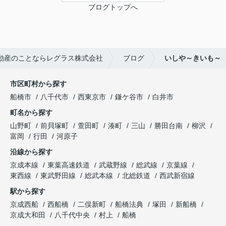
ブログトップへ
動産のことならレグラス株式会社
ブログ
いしや～きいも～
市区町村から探す
船橋市
八千代市
西東京市
鎌ケ谷市
白井市
町名から探す
山野町
前貝塚町
萱田町
湊町
三山
勝田台南
柳沢
富岡
行田
河原子
沿線から探す
京成本線
東葉高速鉄道
武蔵野線
総武線
京葉線
東西線
東武野田線
総武本線
北総鉄道
西武新宿線
駅から探す
京成西船
西船橋
二俣新町
船橋法典
塚田
新船橋
京成大和田
八千代中央
村上
船橋