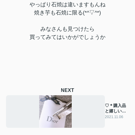
やっぱり石焼は違いますもんね
焼き芋も石焼に限る(*^▽^*)
みなさんも見つけたら
買ってみてはいかがでしょうか
NEXT
♡＊購入品
と嬉しいサ
プライズ＊
2021.11.06
♡