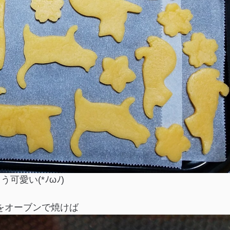
う可愛い(*ﾉωﾉ)
をオーブンで焼けば