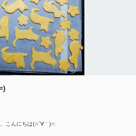
)
、こんにちは(∩´∀｀)∩