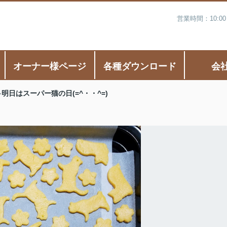
営業時間：10:0
オーナー様ページ
各種ダウンロード
会
明日はスーパー猫の日(=^・・^=)