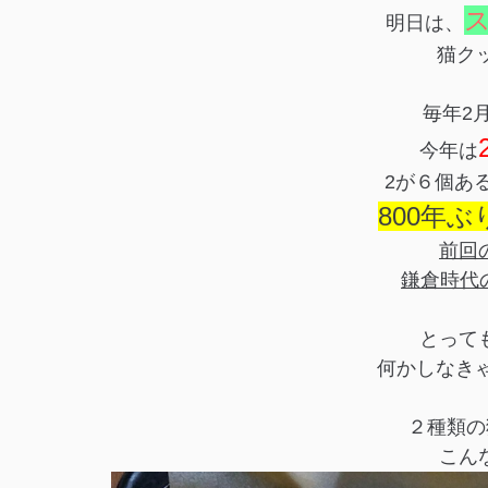
明日は、
猫ク
毎年2
今年は
2が６個あ
800年ぶ
前回
鎌倉時代の
とって
何かしなきゃ
２種類の
こん