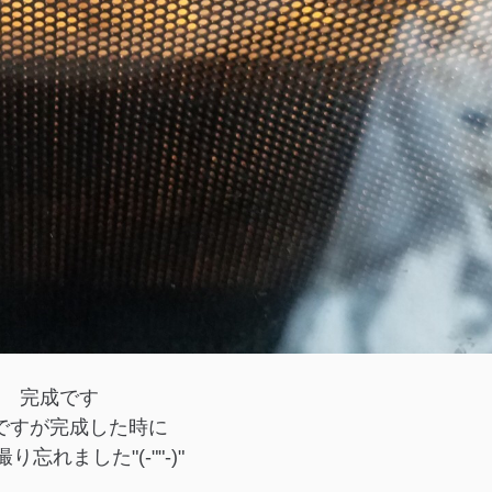
完成です
ですが完成した時に
り忘れました"(-""-)"