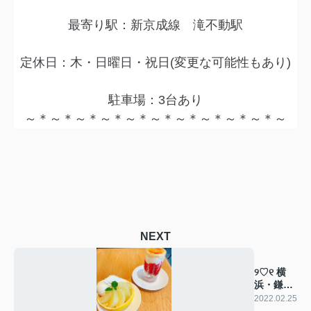
最寄り駅：新京成線 滝不動駅
定休日：木・日曜日・祝日(変更な可能性もあり)
駐車場：3台あり
～＊～＊～＊～＊～＊～＊～＊～＊～＊～＊～
NEXT
୨♡୧ 横
浜・鎌倉
旅② ୨♡୧
2022.02.25