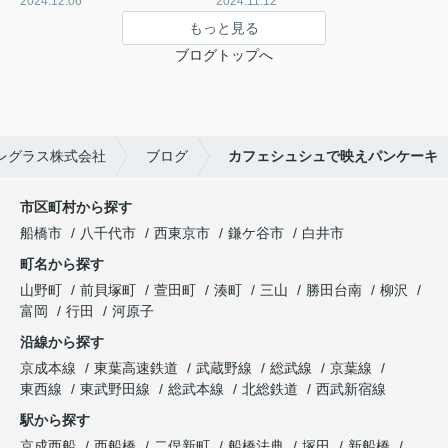
2024.12.06
2024.11.12
もっと見る
ブログトップへ
レグラス株式会社
ブログ
カフェシュシュで映えパンケーキ
市区町村から探す
船橋市
八千代市
西東京市
鎌ケ谷市
白井市
町名から探す
山野町
前貝塚町
萱田町
湊町
三山
勝田台南
柳沢
富岡
行田
河原子
沿線から探す
京成本線
東葉高速鉄道
武蔵野線
総武線
京葉線
東西線
東武野田線
総武本線
北総鉄道
西武新宿線
駅から探す
京成西船
西船橋
二俣新町
船橋法典
塚田
新船橋