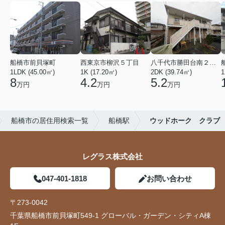
船橋市前貝塚町
西東京市柳沢５丁目
八千代市勝田台南２丁目
1LDK (45.00㎡)
1K (17.20㎡)
2DK (39.74㎡)
1
8
4.2
5.2
万円
万円
万円
船橋市の居住用検索一覧
船橋駅
ウッドホーク クラブ
レグラス株式会社
047-401-1818
お問い合わせ
〒273-0042
千葉県船橋市前貝塚町549-1 グローバル・ガーデン・シティA棟