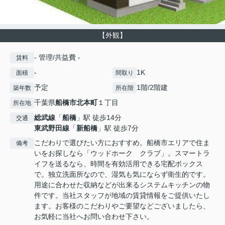
【外観】
- 管理/共益費 -
賃料
-
1K
面積
間取り
予定
1階/2階建
築年数
所在階
千葉県
船橋市
北本町
１丁目
所在地
総武線
「
船橋
」駅 徒歩14分
交通
東武野田線
「
新船橋
」駅 徒歩7分
こだわりで選びたい方におすすめ。船橋市エリアで住ま
備考
いをお探しなら「ウッドホーク クラブ」。スマートラ
イフを送るなら、時間を有効活用できる宅配ボックス
で。独立洗面所なので、湿気も気にならず衛生的です。
用途に合わせた収納などが出来るシステムキッチンの物
件です。当社スタッフが地域の賃貸情報をご提供いたし
ます。お客様のこだわりやご要望などございましたら、
お気軽に当社へお問い合わせ下さい。