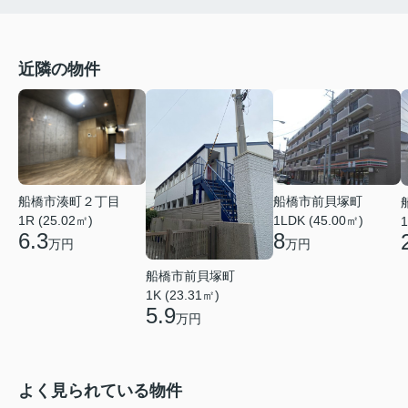
近隣の物件
船橋市湊町２丁目
船橋市前貝塚町
1R (25.02㎡)
1LDK (45.00㎡)
1
6.3
8
万円
万円
船橋市前貝塚町
1K (23.31㎡)
5.9
万円
よく見られている物件