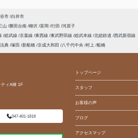
谷市
白井市
三山
勝田台南
柳沢
富岡
行田
河原子
線
総武線
京葉線
東西線
東武野田線
総武本線
北総鉄道
西武新宿線
法典
塚田
新船橋
京成大和田
八千代中央
村上
船橋
トップページ
ティA棟 1F
スタッフ
お客様の声
047-401-1818
ブログ
アクセスマップ