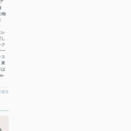
ア
ま
の物
方
う
エレ
実し
レク
ひ一
ラス
。東
方は
us-
の見方
き