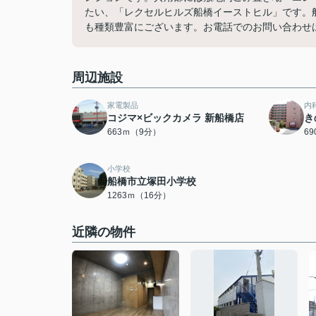
たい、「レクセルヒルズ船橋イーストヒル」です。
も種類豊富にございます。お電話でのお問い合わせは047
周辺施設
家電製品
内
コジマ×ビックカメラ 新船橋店
き
663ｍ（9分）
6
小学校
船橋市立塚田小学校
1263ｍ（16分）
近隣の物件