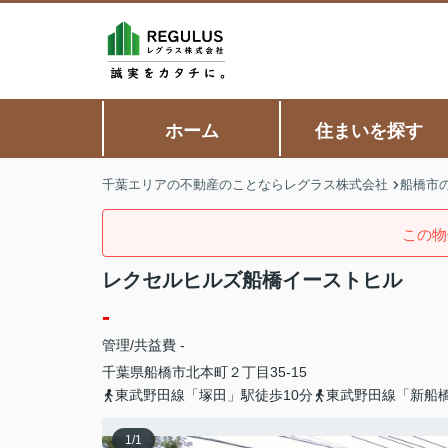
ホーム
住まいを探す
千葉エリアの不動産のことならレグラス株式会社
船橋市
この物
レクセルヒルズ船橋イーストヒル
-
管理/共益費 -
千葉県
船橋市
北本町
２丁目35-15
東武野田線「塚田」駅徒歩10分
東武野田線「新船橋
1
/
1