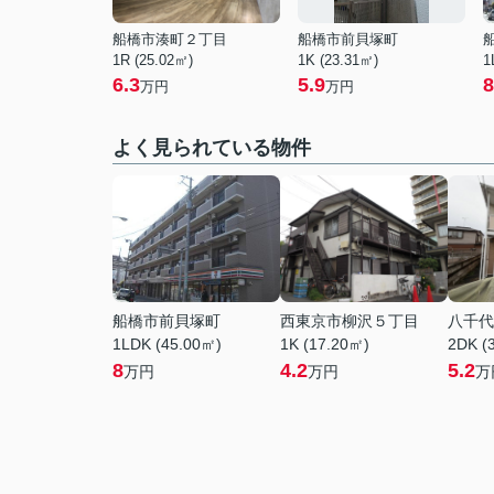
船橋市湊町２丁目
船橋市前貝塚町
1R (25.02㎡)
1K (23.31㎡)
1
6.3
5.9
8
万円
万円
よく見られている物件
船橋市前貝塚町
西東京市柳沢５丁目
八千代
1LDK (45.00㎡)
1K (17.20㎡)
2DK (
8
4.2
5.2
万円
万円
万