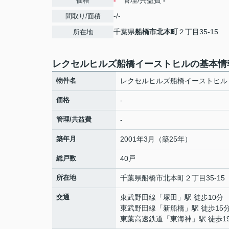
-
管理/共益費
-
価格
-/-
間取り/面積
千葉県
船橋市
北本町
２丁目35-15
所在地
レクセルヒルズ船橋イーストヒルの基本情
物件名
レクセルヒルズ船橋イーストヒル
価格
-
管理/共益費
-
築年月
2001年3月（築25年）
総戸数
40戸
所在地
千葉県
船橋市
北本町
２丁目35-15
交通
東武野田線
「
塚田
」駅 徒歩10分
東武野田線
「
新船橋
」駅 徒歩15
東葉高速鉄道
「
東海神
」駅 徒歩1