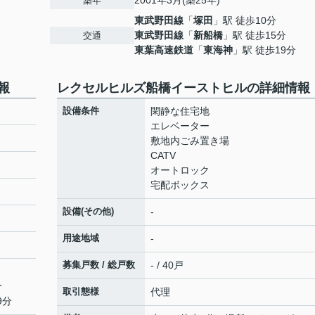
2001年3月(築25年)
築年
東武野田線
「
塚田
」駅 徒歩10分
東武野田線
「
新船橋
」駅 徒歩15分
交通
東葉高速鉄道
「
東海神
」駅 徒歩19分
報
レクセルヒルズ船橋イーストヒルの詳細情報
設備条件
閑静な住宅地
エレベーター
敷地内ごみ置き場
CATV
オートロック
宅配ボックス
設備(その他)
-
用途地域
-
募集戸数 / 総戸数
- / 40戸
分
取引態様
代理
9分