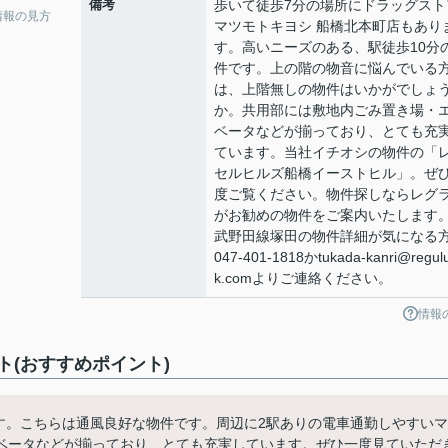
備考
歩いて徒歩7分の場所にドラッグスト
情報の見方
マツモトキヨシ 船橋北本町店もあり
す。高いニーズのある、駅徒歩10分
件です。上の階の物音に悩んでいる
は、上階無しの物件はいかがでしょ
か。共用部には敷地内ごみ置き場・
ベータなどが揃っており、とても充
ています。当社イチオシの物件の「
セルヒルズ船橋イーストヒル」。ぜ
度ご覧ください。物件探しならレグ
がお勧めの物件をご案内いたします
武野田線塚田の物件詳細が気になる
047-401-1818かtukada-kanri@regul
k.comよりご連絡ください。
情報
(おすすめポイント)
す。こちらは通風良好な物件です。周辺に2駅ありの電車通勤しやすいマ
ベータなどが揃っており、とても充実しています。ぜひ一度見ていただ