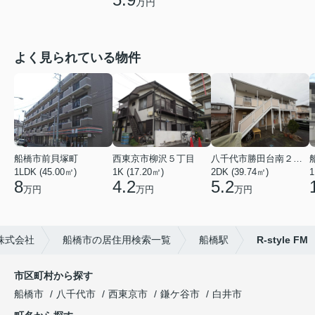
万円
よく見られている物件
船橋市前貝塚町
西東京市柳沢５丁目
八千代市勝田台南２丁目
1LDK (45.00㎡)
1K (17.20㎡)
2DK (39.74㎡)
1
8
4.2
5.2
万円
万円
万円
株式会社
船橋市の居住用検索一覧
船橋駅
R-style FM
市区町村から探す
船橋市
八千代市
西東京市
鎌ケ谷市
白井市