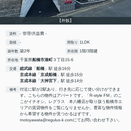
【外観】
- 管理/共益費 -
賃料
-
1LDK
面積
間取り
築2年
1階/3階建
築年数
所在階
千葉県
船橋市
湊町
３丁目15‐6
所在地
総武線
「
船橋
」駅 徒歩16分
交通
京成本線
「
京成船橋
」駅 徒歩15分
京成本線
「
大神宮下
」駅 徒歩14分
付近に駅が2駅あり、行き先に応じて使い分けができま
備考
す。こちらの物件はアパートです。「R-style FM」のこ
こがイチオシ。レグラス 本八幡店が取り扱う船橋市エ
リアの賃貸物件をご覧になりませんか。豊富な物件情報
から希望する物件が見つかるはずです。
motoyawata@regulus-k.comにてお問い合わせ下さい。