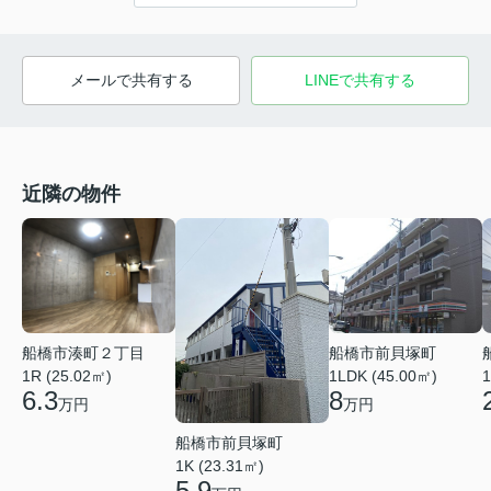
メールで共有する
LINEで共有する
近隣の物件
船橋市湊町２丁目
船橋市前貝塚町
1R (25.02㎡)
1LDK (45.00㎡)
1
6.3
8
万円
万円
船橋市前貝塚町
1K (23.31㎡)
5.9