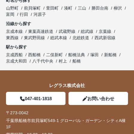
町名から探す
山野町
前貝塚町
萱田町
湊町
三山
勝田台南
柳沢
富岡
行田
河原子
沿線から探す
京成本線
東葉高速鉄道
武蔵野線
総武線
京葉線
東西線
東武野田線
総武本線
北総鉄道
西武新宿線
駅から探す
京成西船
西船橋
二俣新町
船橋法典
塚田
新船橋
京成大和田
八千代中央
村上
船橋
レグラス株式会社
047-401-1818
お問い合わせ
〒273-0042
千葉県船橋市前貝塚町549-1 グローバル・ガーデン・シティA棟
1F