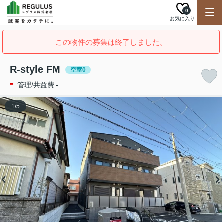
0
お気に入り
この物件の募集は終了しました。
R-style FM
空室0
-
管理/共益費 -
1
/
5