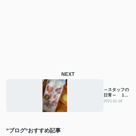
NEXT
～スタッフの
日常～ 15
な季節
2021.01.18
”ブログ”おすすめ記事