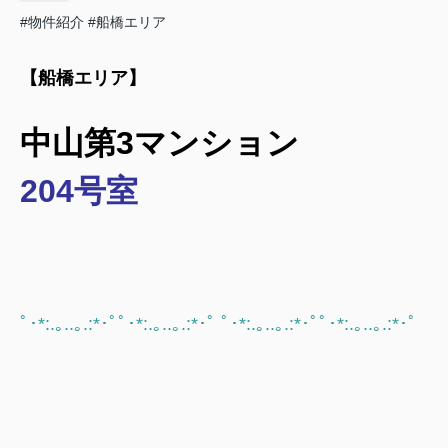
#物件紹介
#船橋エリア
【船橋エリア】
中山第3マンション
204号室
ﾟ･*:.｡..｡.:*･ﾟﾟ･*:.｡..｡.:*･ﾟ ﾟ･*:.｡..｡.:*･ﾟﾟ･*:.｡..｡.:*･ﾟ