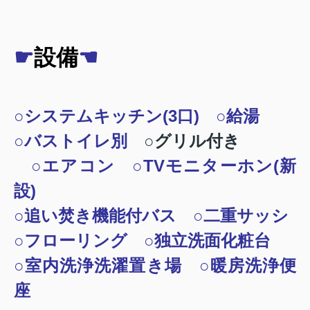
☛
設備
☚
○システムキッチン(3口) ○給湯
○バストイレ別
○グリル付き
○エアコン ○TVモニターホン(新
設)
○追い焚き機能付バス ○二重サッシ
○フローリング ○独立洗面化粧台
○室内洗浄洗濯置き場 ○暖房洗浄便
座