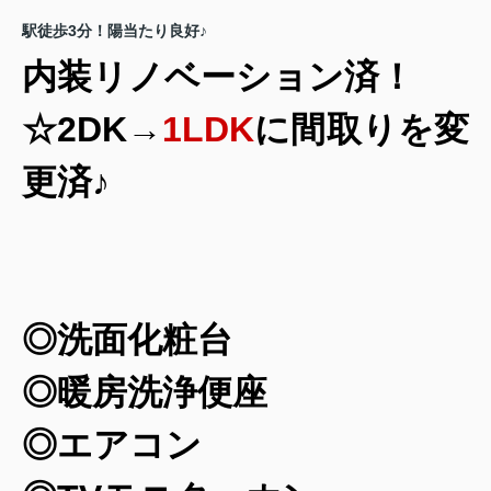
駅徒歩3分！陽当たり良好♪
内装リノベーション済！
☆2DK→
1LDK
に間取りを変
更済♪
◎洗面化粧台
◎暖房洗浄便座
◎エアコン