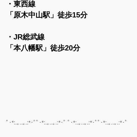
・東西線
「原木中山駅」徒歩15分
・JR総武線
「本八幡駅」
徒歩20分
ﾟ･*:.｡..｡.:*･ﾟﾟ･*:.｡..｡.:*･ﾟ ﾟ･*:.｡..｡.:*･ﾟﾟ･*:.｡..｡.:*･ﾟ