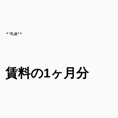
＊*礼金*＊
賃料の1ヶ月分