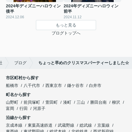
2024年ディズニーハロウィン
2024年ディズニーハロウィン
後半
前半
2024.12.06
2024.11.12
もっと見る
ブログトップへ
社
ブログ
ちょっと早めのクリスマスパーティーしました☆
市区町村から探す
船橋市
八千代市
西東京市
鎌ケ谷市
白井市
町名から探す
山野町
前貝塚町
萱田町
湊町
三山
勝田台南
柳沢
富岡
行田
河原子
沿線から探す
京成本線
東葉高速鉄道
武蔵野線
総武線
京葉線
東西線
東武野田線
総武本線
北総鉄道
西武新宿線