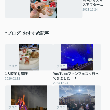
୨୧ ⑅クリスマ
スアフターヌ
ーンティー ⑅
2021.12.24
୨୧
”ブログ”おすすめ記事
ブログ
ブログ
1人時間を満喫
YouTubeファンフェスタ行っ
てきました！！
2026.02.12
2024.12.24
ブログ
ブログ