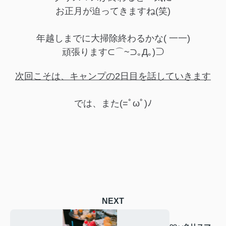
お正月が迫ってきますね(笑)
年越しまでに大掃除終わるかな( 一一)
頑張ります⊂⌒~⊃｡Д｡)⊃
次回こそは、キャンプの2日目を話していきます
では、また(=ﾟωﾟ)ﾉ
NEXT